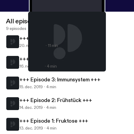
All episodes
9 episodes
+++ Episode 5: Gesunder Darm +++
20. nov. 2020
11 min
+++ Episode 4: Brainfood +++
16. nov. 2020
4 min
+++ Episode 5: Gesunder Darm +++
FOODFORUM - Der Podcast
+++ Episode 3: Immunsystem +++
15. dec. 2019
4 min
+++ Episode 2: Frühstück +++
14. dec. 2019
4 min
+++ Episode 1: Fruktose +++
13. dec. 2019
4 min