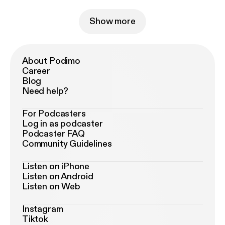
Show more
About Podimo
Career
Blog
Need help?
For Podcasters
Log in as podcaster
Podcaster FAQ
Community Guidelines
Listen on iPhone
Listen on Android
Listen on Web
Instagram
Tiktok