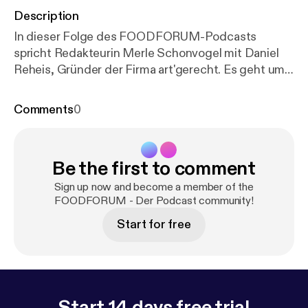
Description
In dieser Folge des FOODFORUM-Podcasts
spricht Redakteurin Merle Schonvogel mit Daniel
Reheis, Gründer der Firma art'gerecht. Es geht um
das Thema "gesunder Darm" und was wir mit
Ernährung und Lebensstil dafür tun können. Viel
Comments
0
Freude beim Anhören!
Be the first to comment
Sign up now and become a member of the
FOODFORUM - Der Podcast community!
Start for free
Start 14 days free trial