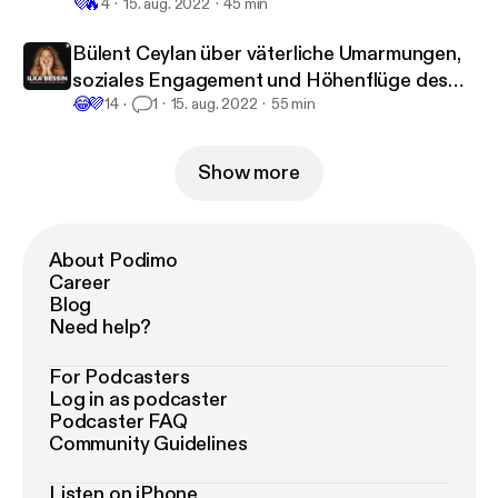
💜
🔥
4
15. aug. 2022
45 min
Bülent Ceylan über väterliche Umarmungen,
soziales Engagement und Höhenflüge des
😂
💜
Erfolgs
14
1
15. aug. 2022
55 min
Show more
About Podimo
Career
Blog
Need help?
For Podcasters
Log in as podcaster
Podcaster FAQ
Community Guidelines
Listen on iPhone