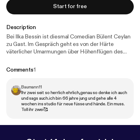
Start for free
Description
Bei Ilka Bessin ist diesmal Comedian Bülent Ceylan
zu Gast. Im Gespräch geht es von der Härte
väterlicher Umarmungen über Höhenflügen des
Comedy-Erfolgs zu Kordhosen. Wie gut schläft es
sich wirklich auf Gasflaschen und worüber machen
Comments
1
wir uns zu viele Sorgen? Wie wichtig sind gepflegte
Füße? Das alles, und warum Kinder unsere Zukunft
Baumann11
sind, auch wenn sie mit harten Bandagen und den
Ihr zwei seit so herrlich ehrlich,genau so denke ich auch
Waffen ihrer Federtasche kämpfen, erfahrt ihr in
und sags auch.ich bin 66 jahre jung und gehe alle 4
dieser Folge.
wochen ins studio für neue füsse und hände. Ein muss.
Toll ihr zwei🥰