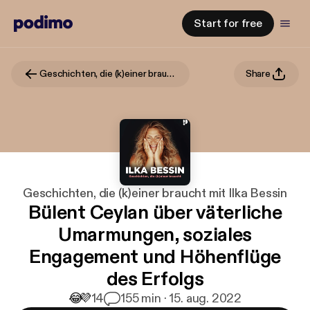
Start for free
Geschichten, die (k)einer braucht mit Ilka Bessin
Share
Geschichten, die (k)einer braucht mit Ilka Bessin
Bülent Ceylan über väterliche
Umarmungen, soziales
Engagement und Höhenflüge
des Erfolgs
😂
💜
14
1
55 min · 15. aug. 2022