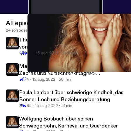
All episodes
24 episodes
Thomas Rath über Leggins, Mode in Zeiten
von Corona und Holiday on Ice-Kostüme
💜
😂
43
15. aug. 2022
1 h 0 min
Markus Krebs über Pizza-Taxis, geklaute
Zebras und Kühlschrankmagnet-
Bülent Ceylan über väterliche Umarmungen, soziales Engagemen
Geschichten, die (k)einer braucht mit Ilka Bessin
🔥
💜
Sammlungen
4
15. aug. 2022
58 min
Paula Lambert über schwierige Kindheit, das
Bonner Loch und Beziehungsberatung
💜
🔥
95
15. aug. 2022
51 min
Wolfgang Bosbach über seinen
Schwiegersohn, Karneval und Querdenker