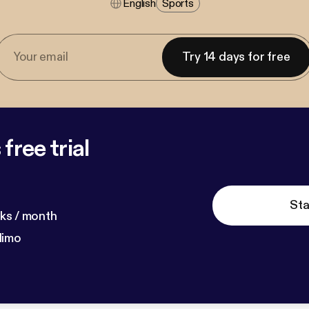
English
Sports
Try 14 days for free
free trial
Sta
ks / month
dimo