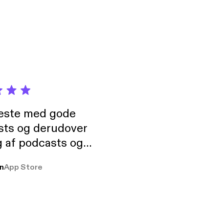
neste med gode
sts og derudover
 af podcasts og
rmt anbefales, om
n
App Store
udelukkende pga
 Klovn podcast,
g Han duo 😁 👍