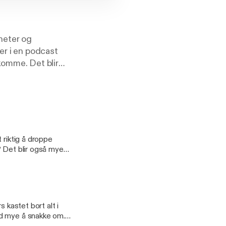
heter og
er i en podcast
komme. Det blir
solnedgang. See
 riktig å droppe
? Det blir også mye
r til å ta seg videre
 kastet bort alt i
rd mye å snakke om.