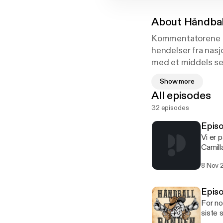
About
Håndba
Kommentatorene Da
hendelser fra nasj
med et middels ser
også spennende gje
Show more
acast.com/privacy 
All episodes
32 episodes
Episo
Vi er 
Camill
prat o
8 Nov 
for første gang. Med: Daniel 
[https
Episo
For no
siste 