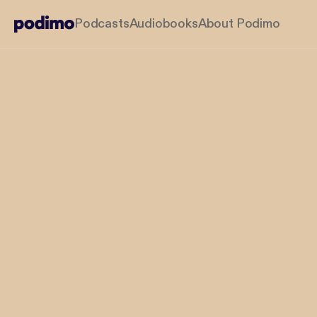
Podcasts
Audiobooks
About Podimo