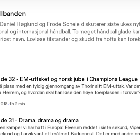
llbanden
niel Høglund og Frode Scheie diskuterer siste ukes ny
onal og internasjonal håndball. To meget håndballglade kar
iøst navn. Lovløse tilstander og skudd fra hofta kan fore
ster og gode historier når banden rir inn i håndballens 
for privacy and opt-out information.
de 32 - EM-uttaket og norsk jubel i Champions League
på plass med en fyldig gjennomgang av Thorir sitt EM-uttak. Var det
a Herrem, og hvordan skal han løse den høye toerplassen i forsvar
m Vipers sin sterke seier i Champions League og Elverums mulighete
-
2018
1 h 2 min
Høglund og Frode Scheie See acast.com/privacy
://acast.com/privacy] for privacy and opt-out information.
de 31 - Drama, drama og drama
en kamper vi har hatt i Europa! Elverum reddet i siste sekund, Vipers
sekund og Larvik vant ett mål mot Buducnost. Det er med andre o