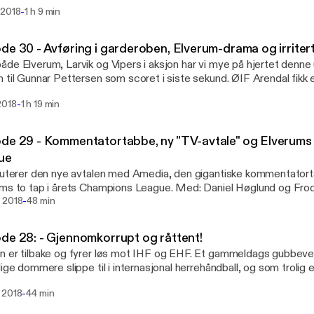
glund og Frode Scheie See acast.com/privacy [https://acast.com/privacy] for
-
 2018
1 h 9 min
y and opt-out information.
de 30 - Avføring i garderoben, Elverum-drama og irriter
de Elverum, Larvik og Vipers i aksjon har vi mye på hjertet denne
 til Gunnar Pettersen som scoret i siste sekund. ØIF Arendal fikk e
lubbens daglige leder forteller den ville historien. Med: Daniel Høglund og Frode
-
2018
1 h 19 min
and opt-out
ation.
de 29 - Kommentatortabbe, ny "TV-avtale" og Elverums 
ue
kuterer den nye avtalen med Amedia, den gigantiske kommentator
tap i årets Champions League. Med: Daniel Høglund og Frode Scheie See
-
com/privacy [https://acast.com/privacy] for privacy and opt-out in
 2018
48 min
de 28: - Gjennomkorrupt og råttent!
 er tilbake og fyrer løs mot IHF og EHF. Et gammeldags gubbevel
lige dommere slippe til i internasjonal herrehåndball, og som trolig 
FA og UEFA viste seg å være. Og hvorfor står NHF med lua i hånd
-
 2018
44 min
luss det siste fra håndballens verden i sesongens første episode. Med: Danie
ie See acast.com/privacy [https://acast.com/privacy] for privacy and