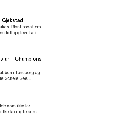
t Gjekstad
 uken. Blant annet om
n drittopplevelse i
start i Champions
tabben i Tønsberg og
formation.
de som ikke lar
er like korrupte som
a i denne saken?
l