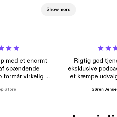
t information.
Show more
pp med et enormt
Rigtig god tje
 af spændende
eksklusive podca
formår virkelig at
et kæmpe udvalg
 der takler de lidt
lydbøger. Kan va
pp Store
Søren Jense
r. At der så også
ikke andet så 
 til en billig pris,
Dårligdommerne,
et min favorit app.
Hakkedrengene o