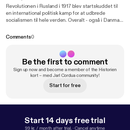
Revolutionen i Rusland i 1917 blev startskuddet til
en international politisk kamp for at udbrede
socialismen til hele verden. Overalt - også i Danmark
- meldte folk sig fra alle nationer sig til arbejdet, der
ofte også var illegalt. Ikke mindst i de skandinaviske
Comments
0
lande herunder Danmark foregik der kommunistiske
undergrundsaktiviteter med smugling af penge,
propaganda, våben og sprængstoffer. I en periode
Be the first to comment
var København endda et centralt knudepunkt og
flere danske kommunister deltog i arbejdet. Denne
Sign up now and become a member of the Historien
politiske kamp fandt sted i mellemkrigsårene frem
kort – med Jarl Cordua community!
mod 2. verdenskrig, hvor arbejdet og dem, der
Start for free
udførte aktiviteterne blev stærkt påvirket af,
hvordan de politiske vinde blæste i Moskva. I
programmet medvirker historikerne Niels Erik
Rosenfeldt og Morten Møller. Vært: Jarl Cordua.
Start 14 days free trial
99 kr. / month after trial.
·
Cancel anytime