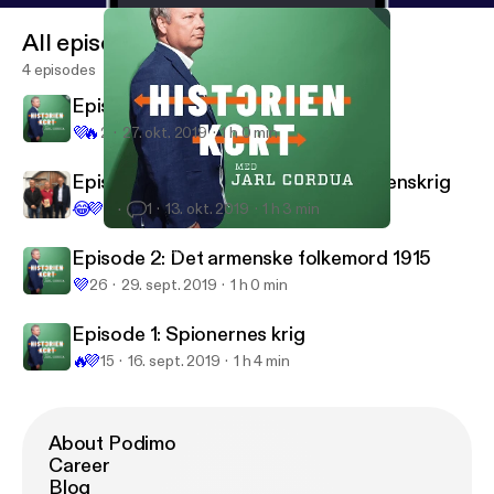
All episodes
4 episodes
Episode 4: Røde agenter
💜
🔥
2
27. okt. 2019
1 h 0 min
Episode 3: Østfronten under 1. verdenskrig
😂
💜
6
1
13. okt. 2019
1 h 3 min
Episode 4: Røde agenter
Historien kort – med Jarl Cordua
Episode 2: Det armenske folkemord 1915
💜
26
29. sept. 2019
1 h 0 min
Episode 1: Spionernes krig
🔥
💜
15
16. sept. 2019
1 h 4 min
About Podimo
Career
Blog