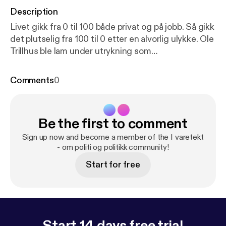
Description
Livet gikk fra 0 til 100 både privat og på jobb. Så gikk
det plutselig fra 100 til 0 etter en alvorlig ulykke. Ole
Trillhus ble lam under utrykning som
motorsykkelpoliti, men med smittende humør og
ukuelig vilje har han kjempet seg tilbake og jobber i
Comments
0
dag 50 prosent som forebygger i Drammen.
Be the first to comment
Sign up now and become a member of the I varetekt
- om politi og politikk community!
Start for free
Start 14 days free trial