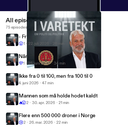
All episodes
75 episodes
- Frykter at 22. juli kan skje igjen
😲
1
22. juli 2026
26 min
Når hatet tar overhånd
💜
1
25. juni 2026
34 min
Ikke fra 0 til 100, men fra 100 til 0
I varetekt - om politi og politikk
Ikke fra 0 til 100, men fra 100 til 0
4. juni 2026
47 min
Mannen som må holde hodet kaldt
🔥
😲
2
30. apr. 2026
21 min
Flere enn 500 000 droner i Norge
😢
2
26. mar. 2026
22 min