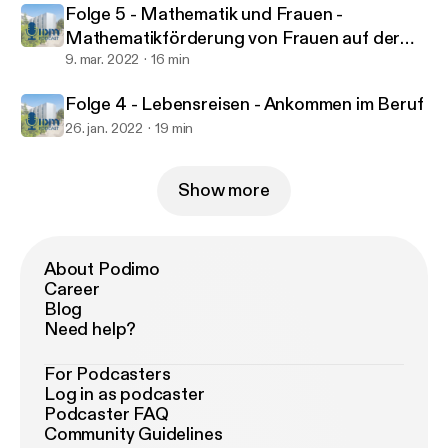
Folge 5 - Mathematik und Frauen -
Mathematikförderung von Frauen auf der
Sekundarstufe II
9. mar. 2022
16 min
Folge 4 - Lebensreisen - Ankommen im Beruf
26. jan. 2022
19 min
Show more
About Podimo
Career
Blog
Need help?
For Podcasters
Log in as podcaster
Podcaster FAQ
Community Guidelines