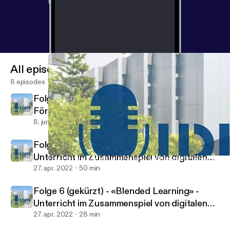
All episodes
8 episodes
Folge 7 - Das Lernjournal als
Förderinstrument - Einsatz und Nutzen
8. juni 2022
25 min
Folge 6 (komplett) - «Blended Learning» -
Unterricht im Zusammenspiel von digitalen
Folge 5 - Mathematik und Frauen - Mathematikförderung von Fra
IDM Podcast
und analogen Lernformen
27. apr. 2022
50 min
Folge 6 (gekürzt) - «Blended Learning» -
Unterricht im Zusammenspiel von digitalen
und analogen Lernformen
27. apr. 2022
28 min