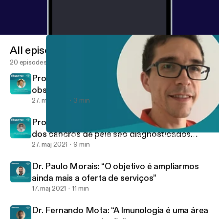
All episodes
20 episodes
Prof. Doutor Tiago Torres apresenta estudo
observacional sobre COVID-19 em doentes
com psoríase
27. maj 2021
3 min
Prof. Doutor João Maia Silva: “A maior parte
dos cancros de pele são diagnosticados
Dr. João Alves: “Compensamos a redução de referenciações com
Inside Now
numa fase precoce"
27. maj 2021
9 min
Dr. Paulo Morais: “O objetivo é ampliarmos
ainda mais a oferta de serviços”
17. maj 2021
11 min
Dr. Fernando Mota: “A Imunologia é uma área