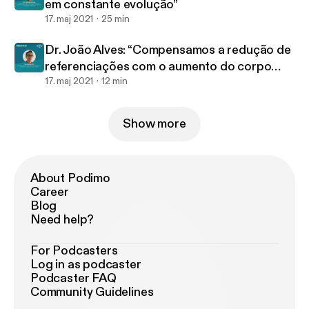
em constante evolução”
17. maj 2021
25 min
Dr. João Alves: “Compensamos a redução de
referenciações com o aumento do corpo
clínico”
17. maj 2021
12 min
Show more
About Podimo
Career
Blog
Need help?
For Podcasters
Log in as podcaster
Podcaster FAQ
Community Guidelines