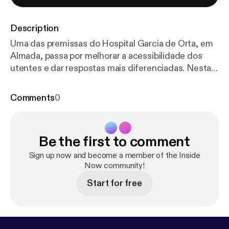
Description
Uma das premissas do Hospital Garcia de Orta, em
Almada, passa por melhorar a acessibilidade dos
utentes e dar respostas mais diferenciadas. Nesta
entrevista o Dr. João Alves, diretor do Serviço de
Dermato-Venereologia revela que este tem
Comments
0
apostado nas subspecialidades e, às cerca de 10 “já
consolidadas” de que dispõe, juntou recentemente
a consulta de tricologia. Mas não ficará por aqui,
Be the first to comment
saiba tudo, nesta entrevista.
Sign up now and become a member of the Inside
Now community!
Start for free