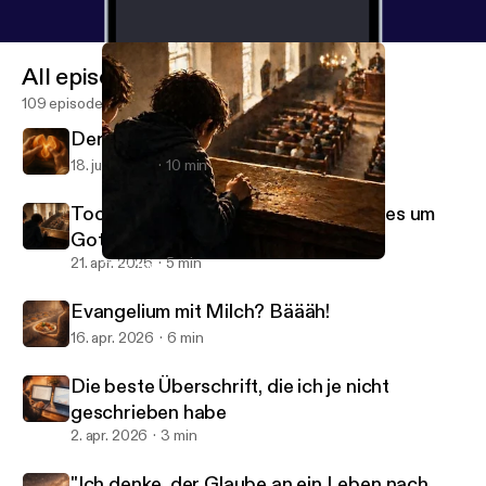
All episodes
109 episodes
Der Sinn des Lebens - Teil 2
18. juni 2026
10 min
Tock, tock, tock - und plötzlich geht es um
Gott
21. apr. 2026
5 min
Tock, tock, tock - und plötzlich geht es um Gott
JesusJournal
Evangelium mit Milch? Bäääh!
16. apr. 2026
6 min
Die beste Überschrift, die ich je nicht
geschrieben habe
2. apr. 2026
3 min
"Ich denke, der Glaube an ein Leben nach