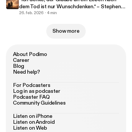
dem Tod ist nur Wunschdenken.“ – Stephen
Hawking
26. feb. 2026
4 min
Show more
About Podimo
Career
Blog
Need help?
For Podcasters
Log in as podcaster
Podcaster FAQ
Community Guidelines
Listen on iPhone
Listen on Android
Listen on Web