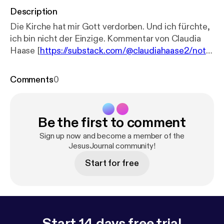
Description
Die Kirche hat mir Gott verdorben. Und ich fürchte,
ich bin nicht der Einzige. Kommentar von Claudia
Haase [
https://substack.com/@claudiahaase2/note/
c-246221843?r=4e3io
]
Comments
0
Be the first to comment
Sign up now and become a member of the
JesusJournal community!
Start for free
Start 14 days free trial