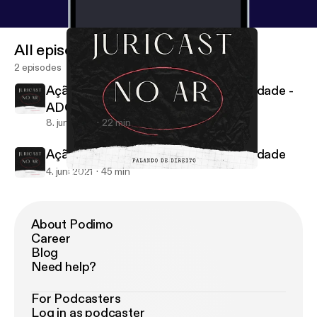
All episodes
2 episodes
Ação Declaratória de Constitucionalidade -
ADC
8. juni 2021
22 min
Ação Declaratória de Constitucionalidade
4. juni 2021
45 min
Ação Declaratória de Constitucionalidade - ADC
Juriscast no Ar
About Podimo
Career
Blog
Need help?
For Podcasters
Log in as podcaster