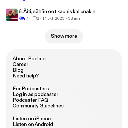
6. Äiti, sähän oot kaunis kaljunakin!
💜
🔥
7
2
17. okt. 2023
38 min
Show more
About Podimo
Career
Blog
Need help?
For Podcasters
Log in as podcaster
Podcaster FAQ
Community Guidelines
Listen on iPhone
Listen on Android