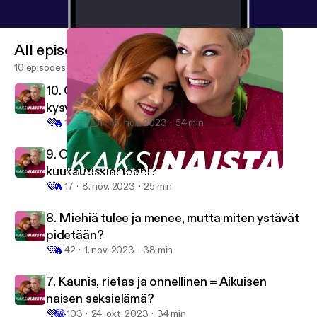
All episodes
10 episodes
10. Q & A: “En olis ite välttämättä viitsinyt
kysyä näitä joltain podcast-hostilta”
💜
🔥
161
1
15. nov. 2023
54 min
9. Olenko huono nainen, kun en tunne
kuukautiskiertoani?
8. Miehiä tulee ja menee, mutta miten ystävät pidetään?
Kaksinaista
💜
🔥
17
8. nov. 2023
25 min
8. Miehiä tulee ja menee, mutta miten ystävät
pidetään?
💜
🔥
42
1. nov. 2023
38 min
7. Kaunis, rietas ja onnellinen = Aikuisen
naisen seksielämä?
💜
😂
103
24. okt. 2023
34 min