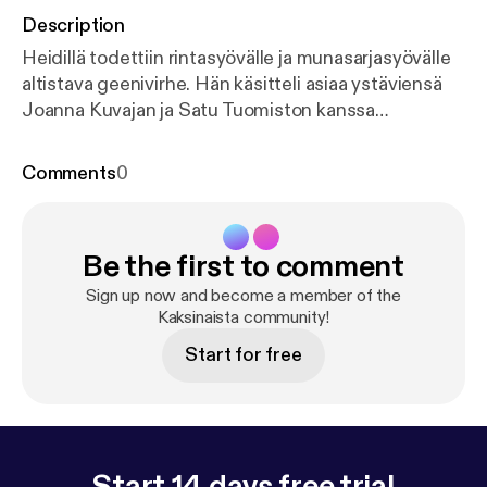
Description
Heidillä todettiin rintasyövälle ja munasarjasyövälle
altistava geenivirhe. Hän käsitteli asiaa ystäviensä
Joanna Kuvajan ja Satu Tuomiston kanssa
alastomana peilin edessä. Sara taas muistelee
lukioaikaista ystäväänsä ja mistä heille tuli riitaa ja
Comments
0
vuosien kestävä välien viilentyminen. Tässä jaksossa
Heidi ja Sara keskustelevat myös siitä, mitä he
kertovat ennemmin ystävilleen kuin omalle
Be the first to comment
kumppanilleen. He pohtivat myös mitä ystävyys
merkitsee heille ja miten heidän ystävyytensä on
Sign up now and become a member of the
saanut alkunsa. Uusi Kaksinaista -jakso julkaistaan
Kaksinaista community!
joka keskiviikko. Kaksinaista: Heidi Willman ja Sara
Start for free
Perttunen
Start 14 days free trial