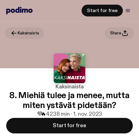
Start for free
Kaksinaista
Share
Kaksinaista
8. Miehiä tulee ja menee, mutta
miten ystävät pidetään?
💜
🔥
42
38 min · 1. nov. 2023
Start for free