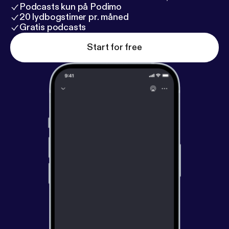
Podcasts kun på Podimo
20 lydbogstimer pr. måned
Gratis podcasts
Start for free