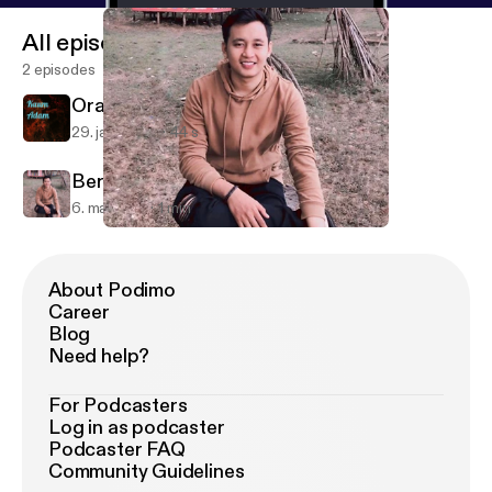
All episodes
2 episodes
Orang Munafik
29. jan. 2022
44 s
Bersyukur
6. maj 2021
1 min
Bersyukur
Kaum Adam
About Podimo
Career
Blog
Need help?
For Podcasters
Log in as podcaster
Podcaster FAQ
Community Guidelines