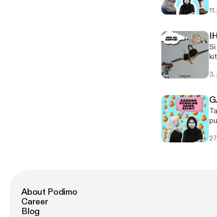
ma
11.
I
Si
ki
3. 
G
Ta
pu
27
About Podimo
Career
Blog