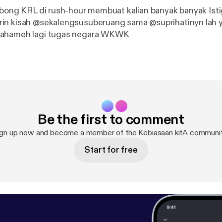
rbong KRL di rush-hour membuat kalian banyak banyak Istig
in kisah @sekalengsusuberuang sama @suprihatinyn lah 
mahameh lagi tugas negara WKWK
Be the first to comment
ign up now and become a member of the Kebiasaan kitA communit
Start for free