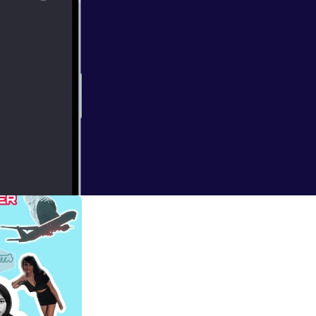
tighfar :")
h ya unfaedah,