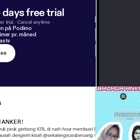
 days free trial
r trial.
·
Cancel anytime
un på Podimo
imer pr. måned
asts
ree
s
H ANKER !
ruk piruk gerbong KRL di rush-hour membuat kalian banyak banyak Is
usah dengerin kisah @sekalengsusuberuang sama @suprihatinyn la