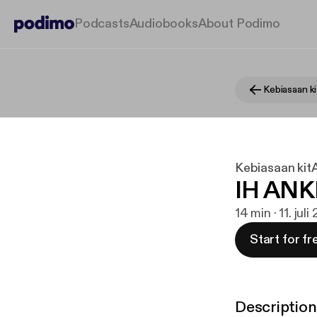
Podcasts
Audiobooks
About Podimo
Kebiasaan k
Kebiasaan kit
IH ANK
14 min · 11. juli
Start for fr
Description