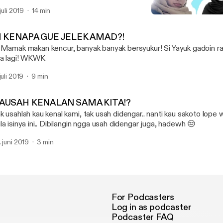
na si @rahmahameh lagi tugas negara WKWK
 juli 2019
14 min
IH ANKER !
Kebiasaan kitA
H KENAPA GUE JELEK AMAD?!
 Mamak makan kencur, banyak banyak bersyukur! Si Yayuk gadoin ra
ta lagi! WKWK
juli 2019
9 min
AUSAH KENALAN SAMA KITA!?
k usahlah kau kenal kami, tak usah didengar.. nanti kau sakoto lope w
la isinya ini.. Dibilangin ngga usah didengar juga, hadewh 😒
. juni 2019
3 min
For Podcasters
Log in as podcaster
Podcaster FAQ