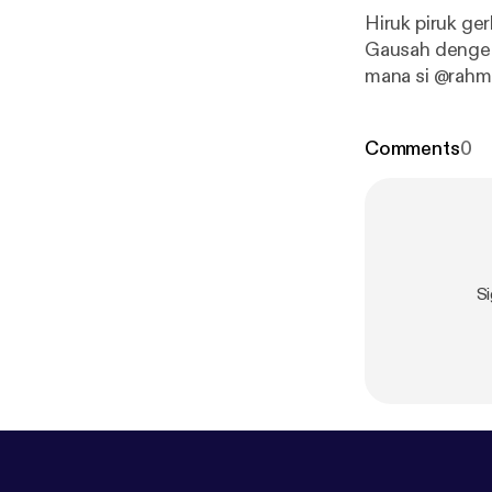
Hiruk piruk ge
Gausah denger
mana si @rah
Comments
0
S