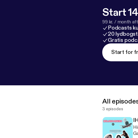
Start 14
99 kr. / month afte
Podcasts k
20 lydbogst
Gratis podc
Start for f
All episode
3 episodes
I
Hi
Ga