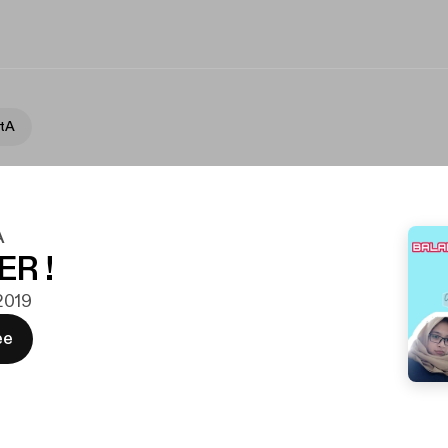
itA
A
ER !
 2019
ee