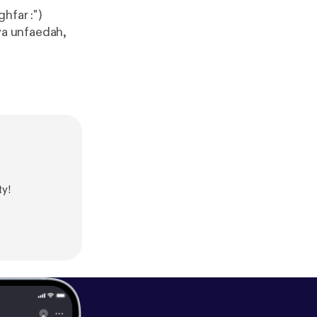
hfar :")
ya unfaedah,
y!