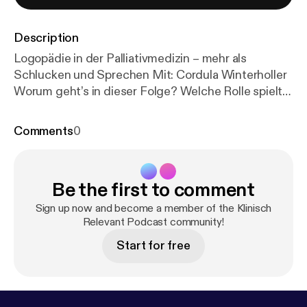
Description
Logopädie in der Palliativmedizin – mehr als
Schlucken und Sprechen Mit: Cordula Winterholler
Worum geht’s in dieser Folge? Welche Rolle spielt
die Logopädie in der Palliativversorgung? Für viele
Kolleg:innen scheint die Antwort zunächst nicht
Comments
0
offensichtlich zu sein. Dabei gehören Themen wie
Essen, Trinken, Schlucken, Kommunikation und
Teilhabe zu den zentralen Bedürfnissen von
Be the first to comment
Menschen mit lebenslimitierenden Erkrankungen. In
dieser Folge spricht Kai Gruhn mit der Logopädin
Sign up now and become a member of the Klinisch
Cordula Winterholler über die oft unterschätzte
Relevant Podcast community!
Bedeutung der Logopädie in der Palliativmedizin.
Start for free
Anhand konkreter Beispiele – insbesondere aus der
Betreuung von Menschen mit ALS – wird deutlich,
wie logopädische Expertise Lebensqualität,
Autonomie und Kommunikation bis zum