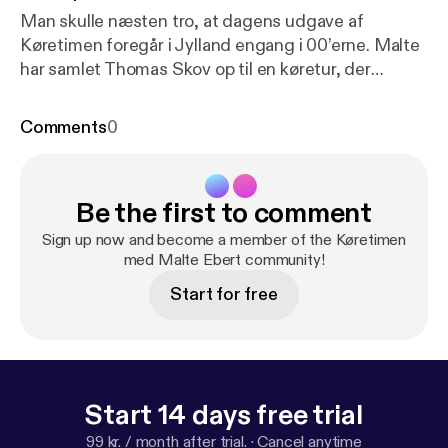
Man skulle næsten tro, at dagens udgave af
Køretimen foregår i Jylland engang i 00’erne. Malte
har samlet Thomas Skov op til en køretur, der
emmer af start-00’er-nostalgi, når vi blandt andet
skal forbi Skovs første øl, som han drak sammen
Comments
0
med D-A-D – og så kommer vi også forbi nogle af
de beskidte steder på internettet… og nå ja, så får vi
svar på om en Porsche kan køre gennem McDrive.
Be the first to comment
Sign up now and become a member of the Køretimen
med Malte Ebert community!
Start for free
Start 14 days free trial
99 kr. / month after trial.
·
Cancel anytime