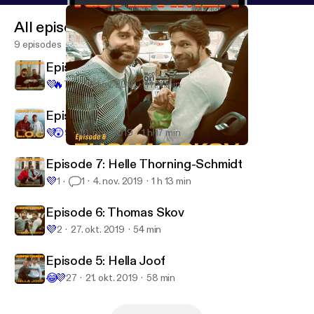
All episodes
9 episodes
Episode 9: Mikael Simpson
💜
🔥
78
17. nov. 2019
1 h 4 min
Episode 8: L.O.C
💜
😲
9
10. nov. 2019
1 h 17 min
Episode 6: Thomas Skov
Køretimen med Malte Ebert
Episode 7: Helle Thorning-Schmidt
💜
1
1
4. nov. 2019
1 h 13 min
Episode 6: Thomas Skov
💜
2
27. okt. 2019
54 min
Episode 5: Hella Joof
😂
💜
27
21. okt. 2019
58 min