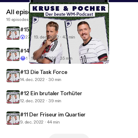
All episodes
16 episodes
#15 Das Finale
😲
27
19. dec. 2022
43 min
#14 Die Weihnachtsdiskussion
😂
1
16. dec. 2022
35 min
#15 Das Finale
Kruse & Pocher - Der beste WM-Podcast
#13 Die Task Force
14. dec. 2022
30 min
#12 Ein brutaler Torhüter
12. dec. 2022
39 min
#11 Der Friseur im Quartier
9. dec. 2022
44 min