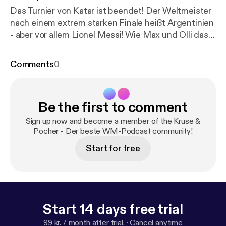
Das Turnier von Katar ist beendet! Der Weltmeister
nach einem extrem starken Finale heißt Argentinien
- aber vor allem Lionel Messi! Wie Max und Olli das
historische Spiel gesehen haben, in dem ja auch
Kylian Mbappé noch vier Tore erzielte, darüber
Comments
0
reden sie in dieser Abschluss-Folge. Und was bleibt
noch von der Wüsten-Winter-WM? Wird auch
besprochen.
Be the first to comment
Sign up now and become a member of the Kruse &
Pocher - Der beste WM-Podcast community!
Start for free
Start 14 days free trial
99 kr. / month after trial.
·
Cancel anytime