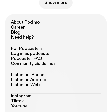
Show more
About Podimo
Career
Blog
Need help?
For Podcasters
Log in as podcaster
Podcaster FAQ
Community Guidelines
Listen on iPhone
Listen on Android
Listen on Web
Instagram
Tiktok
Youtube