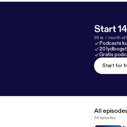
besprochen wird. Im Notfall suche dir professionelle Hilfe. Lade dir hie
Übersicht mit
e/downloads
[
Start 14
99 kr. / month afte
Podcasts k
20 lydbogst
Gratis podc
Start for f
All episode
64 episodes