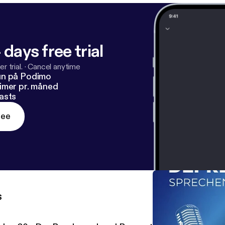
rzu gerne meine
 Telefonnummern und Kontaktadressen herunter:
https://
https://nicolasdoster.de/downloads
]
 days free trial
r trial.
·
Cancel anytime
un på Podimo
imer pr. måned
asts
ree
s