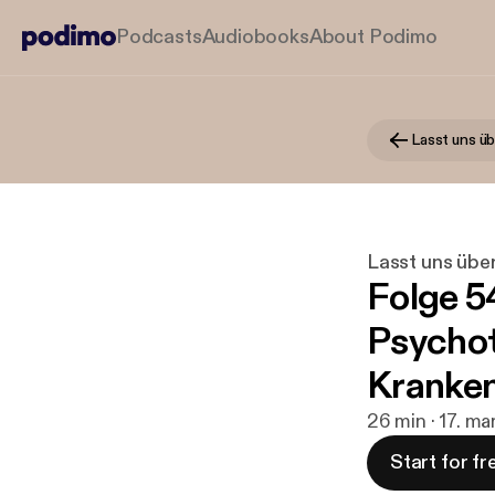
Podcasts
Audiobooks
About Podimo
Lasst uns übe
Folge 5
Psychot
Kranke
26 min · 17. ma
Start for fr