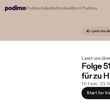
Podcasts
Audiobooks
About Podimo
Lasst uns übe
Folge 5
für zu 
1 h 1 min · 23.
Start for fr