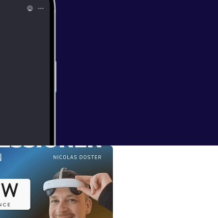
tlich! Hier
colasdoster.de
oster/
[
https://
odcasthoster!
gemeingültige
 der Meinung
tadressen
/downloads
]
llt sich und