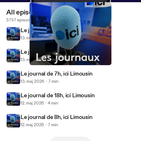
All episodes
5757 episodes
Le journal de 18h, ici Limousin
13. maj 2026
5 min
Le journal de 8h, ici Limousin
13. maj 2026
7 min
Le journal de 8h, ici Limousin
Les journaux, ici Limousin
Le journal de 7h, ici Limousin
13. maj 2026
7 min
Le journal de 18h, ici Limousin
12. maj 2026
4 min
Le journal de 8h, ici Limousin
12. maj 2026
7 min