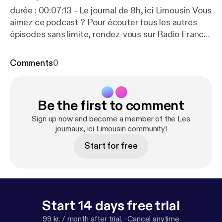
durée : 00:07:13 - Le journal de 8h, ici Limousin Vous
aimez ce podcast ? Pour écouter tous les autres
épisodes sans limite, rendez-vous sur Radio France
[
http://www.radiofrance.fr/?at_campaign=desc_epi
sode&at_medium=lien_RSS
].
Comments
0
Be the first to comment
Sign up now and become a member of the Les
journaux, ici Limousin community!
Start for free
Start 14 days free trial
99 kr. / month after trial.
·
Cancel anytime