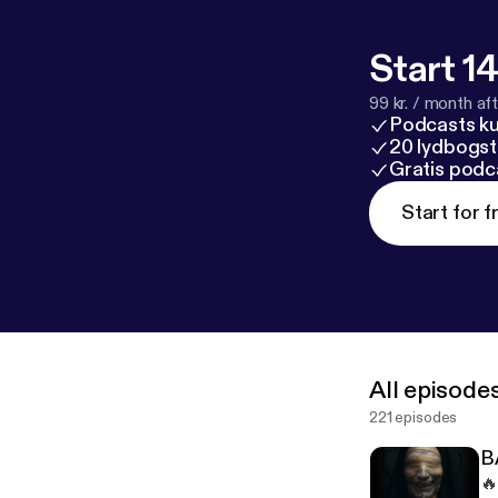
Start 14
99 kr. / month afte
Podcasts k
20 lydbogst
Gratis podc
Start for f
All episode
221 episodes
B
🔥