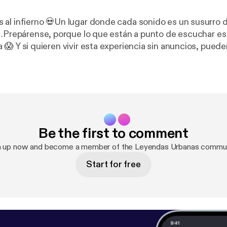
 al infierno 💀Un lugar donde cada sonido es un susurro 
r…Prepárense, porque lo que están a punto de escuchar es e
ueden suscribirse a
n, donde los episodios se escuchan directos, crudos y si
. 🔥
https://patreon.com/LEYENDASURBANASOFICIAL
source=join_link&utm_campaign=creatorshare_creator
tps://patreon.com/LEYENDASURBANASOFICIAL?utm_m
e=join_link&utm_campaign=creatorshare_creator&utm_
Be the first to comment
n up now and become a member of the Leyendas Urbanas commun
Start for free