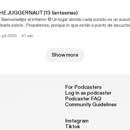
errupciones. 🔥 https://patreon.com/LEYENDASURBANASOFICIAL?
m_medium=unknown&utm_source=join_link&utm_campaign=creat
HE JUGGERNAUT (13 fantasmas)
utm_content=copyLink [https://patreon.com/LEYENDASURBA
 Bienvenid@s al infierno 💀Un lugar donde cada sonido es un susur
m_medium=unknown&utm_source=join_link&utm_campaign=creat
bería existir…Prepárense, porque lo que están a punto de escuchar
tm_content=copyLink]
 más pura 😱 Y si quieren vivir esta experiencia sin anuncios, pueden
. juli 2026
47 min
scribirse a nuestro Patreon, donde los episodios se escuchan dire
errupciones. 🔥 https://patreon.com/LEYENDASURBANASOFICIAL?
m_medium=unknown&utm_source=join_link&utm_campaign=creat
utm_content=copyLink [https://patreon.com/LEYENDASURBA
Show more
m_medium=unknown&utm_source=join_link&utm_campaign=creat
tm_content=copyLink]
For Podcasters
Log in as podcaster
Podcaster FAQ
Community Guidelines
Instagram
Tiktok