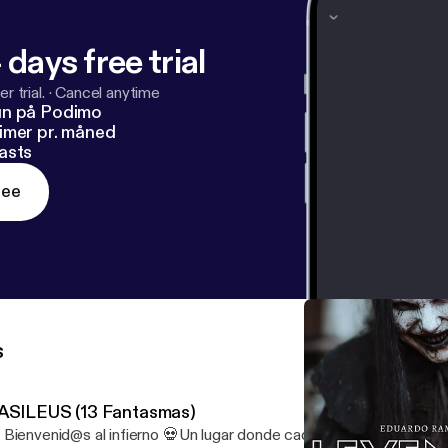
 days free trial
r trial.
·
Cancel anytime
un på Podimo
imer pr. måned
asts
ree
s
ASILEUS (13 Fantasmas)
 Bienvenid@s al infierno 💀Un lugar donde cada sonido es un susur