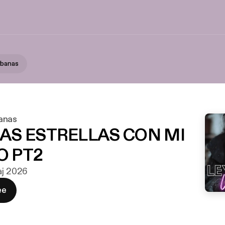
rbanas
anas
LAS ESTRELLAS CON MI
O PT2
aj 2026
ee