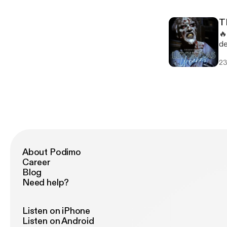
sin int
ut
T
&
🔥
ut
de
&u
su forma
23
su
sin int
ut
&
ut
&u
About Podimo
Career
Blog
Need help?
Listen on iPhone
Listen on Android