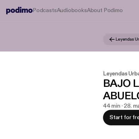
Podcasts
Audiobooks
About Podimo
Leyendas U
Leyendas Urb
BAJO 
ABUEL
44 min · 28. m
Start for fr