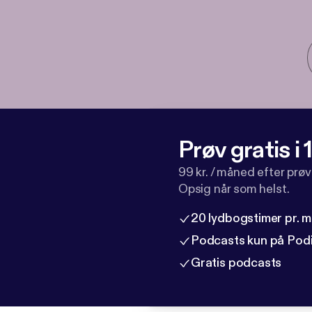
Prøv gratis i
99 kr. / måned efter prø
Opsig når som helst.
20 lydbogstimer pr. 
Podcasts kun på Pod
Gratis podcasts