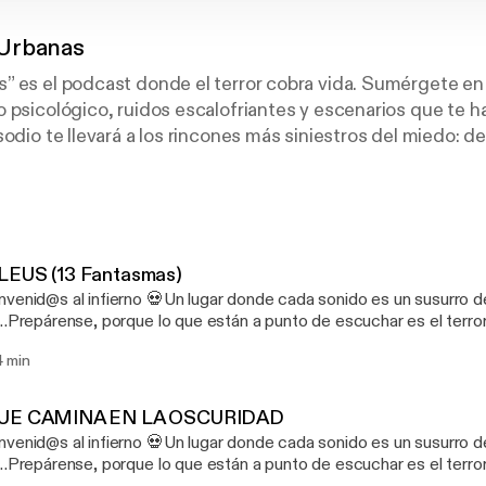
Urbanas
 es el podcast donde el terror cobra vida. Sumérgete en 
 psicológico, ruidos escalofriantes y escenarios que te h
sodio te llevará a los rincones más siniestros del miedo: d
iciones hasta encuentros con lo inexplicable.
 no son solo cuentos… pueden ser advertencias. ¿Estás li
la oscuridad?
LEUS (13 Fantasmas)
nvenid@s al infierno 💀Un lugar donde cada sonido es un susurro d
r…Prepárense, porque lo que están a punto de escuchar es el terr
a nuestro Patreon,
4 min
los episodios se escuchan directos, crudos y sin interrupciones. 
://patreon.com/LEYENDASURBANASOFICIAL?
edium=unknown&utm_source=join_link&utm_campaign=creators
UE CAMINA EN LA OSCURIDAD
t=copyLink [https://patreon.com/LEYENDASURBANASOFICIAL
nvenid@s al infierno 💀Un lugar donde cada sonido es un susurro d
edium=unknown&utm_source=join_link&utm_campaign=creators
r…Prepárense, porque lo que están a punto de escuchar es el terr
t=copyLink]