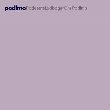
Podcasts
Lydbøger
Om Podimo