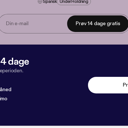
Spansk
Under​holdning
Prøv 14 dage gratis
 14 dage
veperioden.
Pr
måned
imo