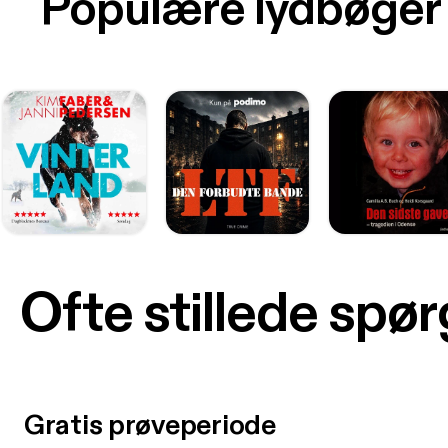
Populære lydbøger
Ofte stillede spø
Gratis prøveperiode