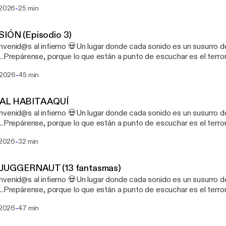
a nuestro Patreon,
-
 2026
25 min
los episodios se escuchan directos, crudos y sin interrupciones. 
://patreon.com/LEYENDASURBANASOFICIAL?
edium=unknown&utm_source=join_link&utm_campaign=creators
SIÓN (Episodio 3)
t=copyLink [https://patreon.com/LEYENDASURBANASOFICIAL
nvenid@s al infierno 💀Un lugar donde cada sonido es un susurro d
edium=unknown&utm_source=join_link&utm_campaign=creators
r…Prepárense, porque lo que están a punto de escuchar es el terr
t=copyLink]
a nuestro Patreon,
-
i 2026
45 min
los episodios se escuchan directos, crudos y sin interrupciones. 
://patreon.com/LEYENDASURBANASOFICIAL?
edium=unknown&utm_source=join_link&utm_campaign=creators
AL HABITA AQUÍ
t=copyLink [https://patreon.com/LEYENDASURBANASOFICIAL
nvenid@s al infierno 💀Un lugar donde cada sonido es un susurro d
edium=unknown&utm_source=join_link&utm_campaign=creators
r…Prepárense, porque lo que están a punto de escuchar es el terr
t=copyLink]
a nuestro Patreon,
-
i 2026
32 min
los episodios se escuchan directos, crudos y sin interrupciones. 
://patreon.com/LEYENDASURBANASOFICIAL?
edium=unknown&utm_source=join_link&utm_campaign=creators
JUGGERNAUT (13 fantasmas)
t=copyLink [https://patreon.com/LEYENDASURBANASOFICIAL
nvenid@s al infierno 💀Un lugar donde cada sonido es un susurro d
edium=unknown&utm_source=join_link&utm_campaign=creators
r…Prepárense, porque lo que están a punto de escuchar es el terr
t=copyLink]
a nuestro Patreon,
-
i 2026
47 min
los episodios se escuchan directos, crudos y sin interrupciones. 
://patreon.com/LEYENDASURBANASOFICIAL?