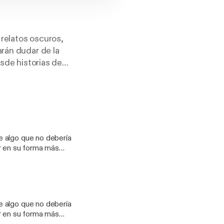
relatos oscuros,
arán dudar de la
esde historias de
sto para escuchar
e algo que no debería
or en su forma más
🔥
hare_creator&utm_c
?
e algo que no debería
hare_creator&utm_c
or en su forma más