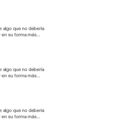
🔥
hare_creator&utm_c
?
e algo que no debería
hare_creator&utm_c
or en su forma más
🔥
hare_creator&utm_c
?
e algo que no debería
hare_creator&utm_c
or en su forma más
🔥
hare_creator&utm_c
?
e algo que no debería
hare_creator&utm_c
or en su forma más
🔥