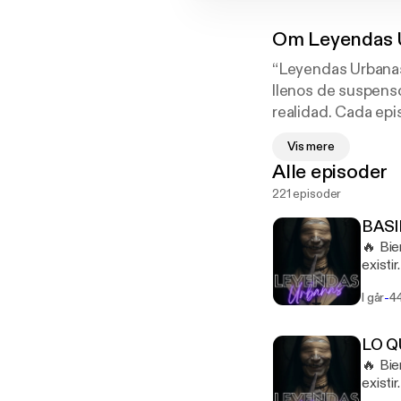
Om
Leyendas 
“Leyendas Urbanas”
llenos de suspenso
realidad. Cada epi
apariciones y mald
Vis mere
Alle episoder
Aquí, las leyendas
221 episoder
lo que acecha en 
BASI
🔥 Bie
existi
pura 😱 Y si quieren vivir esta experiencia sin anuncios, pueden suscribirse 
-
I går
4
donde 
https
utm_m
LO Q
onten
🔥 Bie
utm_m
existi
onten