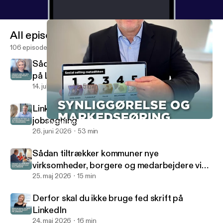
All episodes
106 episodes
Sådan gør du din konsulentprofil knivskarp
på LinkedIn
14. juli 2026
1 h 5 min
LinkedIn-myter, AI, algoritmehustling og
jobsøgning
Sådan bruger du LinkedIn til synliggørelse og markedsføring
Social Selling Radio
26. juni 2026
53 min
Sådan tiltrækker kommuner nye
virksomheder, borgere og medarbejdere via
LinkedIn
25. maj 2026
15 min
Derfor skal du ikke bruge fed skrift på
LinkedIn
24. maj 2026
16 min