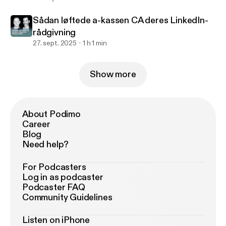
Sådan løftede a-kassen CA deres LinkedIn-
rådgivning
27. sept. 2025
1 h 1 min
Show more
About Podimo
Career
Blog
Need help?
For Podcasters
Log in as podcaster
Podcaster FAQ
Community Guidelines
Listen on iPhone