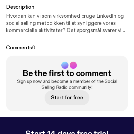
Description
Hvordan kan vi som virksomhed bruge LinkedIn og
social selling metodikken til at synliggøre vores
kommercielle aktiviteter? Det spørgsmål svarer vi
på i denne podcast episode, og kommer med
konkret inspiration og idéer til, hvordan du gøre det
Comments
0
uanset om du er soloselvstændig eller en
virksomhed.
Be the first to comment
Sign up now and become a member of the Social
Selling Radio community!
Start for free
Start 14 days free trial