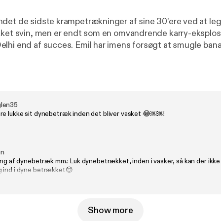
det de sidste krampetrækninger af sine 30’ere ved at le
kket svin, men er endt som en omvandrende karry-eksplosi
lhi end af succes. Emil har imens forsøgt at smugle bana
transformere dem til en tvivlsom koldskål, mens han venter
r kranet ind i baghaven. Hør om hvorfor gravide kvinder bør
fuldt pansret exoskelet , hvordan man ender med at syng
 ind i en mave , og hvorfor tørretumbleren i virkeligheden 
n, hvor kun single-sokker og vådt sengetøj overlever. Tak fordi du
len35
re lukke sit dynebetræk inden det bliver vasket 😂￼￼
en
ling af dynebetræk mm.: Luk dynebetrækket, inden i vasker, så kan der ikk
 ind i dyne betrækket😌
Show more