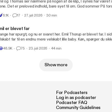
il og Thomas ser nærmere på nogen af de klip, I synes har været
d, bare syet til om. God sommer På torsdag kommer der
 "rigtig" episode

🍆
6.1K
17
27. juli 2026
30 min
il er blevet far
 har spurgt; og nu er svaret her. Emil Thorup er blevet far. I sidste uge blev han
kabt far til en endnu mere velskabt lille baby. Køn, spørger du sikkert - og ja; helt
e fødselsberetningen fra ende til anden - og fra den anden ende.
😂
48.9K
75
23. juli 2026
44 min
 meld ind hvis du gerne vil sende en kurv, så løser vi det.
Show more
For Podcasters
Log in as podcaster
Podcaster FAQ
Community Guidelines