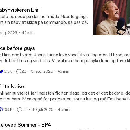
abyhviskeren Emil
dste episode på den her måde Næste gang er vi IRL - og det bliver godt. 
rt sin baby at skide på kommando, så pas på, når du hører denne 
lers er der ikke sket så meget nyt. Bare rolig det bliver bedre næs
 aug. 2026
42 min
Fingrene i farsen, fødderne
Livet ifølge Emil og Thom
ice before guys
t kan godt være Jesus kunne lave vand til vin - og sten til brød,
itter til ris og vind til is. Vi skal med ham på cykelferie og blive klogere på livet på
e landeveje. Vi skal høre om tour de france - og så taler vi overraskende lidt

🍆
6.5K
28
3. aug. 2026
45 min
 Bo Thorup, men alt i alt - fin lille episode
hite Noise
il har nu været far i næsten fjorten dage, og det er det bedste, d
et for ham. Men også for podcasten, for nu kan og må Emil benytte
n har blandt andet fundet på den her vits: "Jeg tror Bo Thorup er r
😲
16.5K
24
30. juli 2026
48 min
n li' white noise" Badum tji Episoden er meget bedre end den i m
 nået, undskyld for det. Men det kan kun blive bedre herfra - så det gør det.
omas har været til frisør i provinsen - og det er gået godt - og de
reloved Sommer - EP4
ite noise som du kender det.