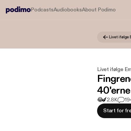
Podcasts
Audiobooks
About Podimo
Livet ifølge
Livet ifølge E
Fingrene
40'erne
😂
🍆
2.8K
19
Start for fr