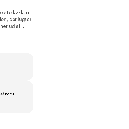
ge storkøkken
on, der lugter
ner ud af
 på, at en 5-
e Rasmus
er en portal til
e så nemt