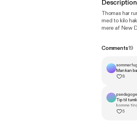
Description
Thomas har run
med to kilo ha
mere af New De
Andalusien og 
meter lang swim-spa blive
Comments
19
cykle rundt i 
Seebach direkte
en anden dimensio
sommerfug
Man kan ba
lytter med!
8
paedagog
Tip til tum
komme ting
5