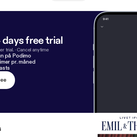
 days free trial
r trial.
·
Cancel anytime
un på Podimo
imer pr. måned
asts
ree
s