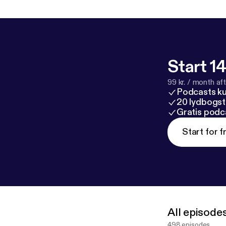
Start 14
99 kr. / month afte
Podcasts k
20 lydbogst
Gratis podc
Start for f
All episode
498 episodes