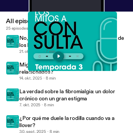
All episodes
25 episodes
No, los huesos fuertes no dependen solo de
los lácteos
21. okt. 2025
7 min
Migraña y chocolate, ¿de verdad están
relacionados?
No, la vasectomía no reduce las erecciones ni el placer
Los mitos a consulta
14. okt. 2025
8 min
La verdad sobre la fibromialgia: un dolor
crónico con un gran estigma
7. okt. 2025
8 min
¿Por qué me duele la rodilla cuando va a
llover?
30. sept. 2025
8 min