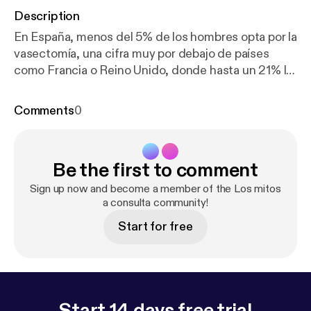
Description
En España, menos del 5% de los hombres opta por la
vasectomía, una cifra muy por debajo de países
como Francia o Reino Unido, donde hasta un 21% la
elige como método anticonceptivo. Detrás de esta
diferencia se esconde un tabú cultural y los mitos
Comments
0
que rodean a esta intervención que, según explica
el doctor Emilio Hernández Sánchez, jefe de
Urología del Hospital Universitario General de
Be the first to comment
Villalba, en realidad es un procedimiento “sencillo y
muy seguro, que realizamos de forma ambulatoria”.
Sign up now and become a member of the Los mitos
See omnystudio.com/listener [
a consulta community!
https://omnystudio.c
om/listener
] for privacy information.
Start for free
Start 14 days free trial