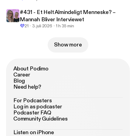
#431 - Et Helt Almindeligt Menneske? –
Mannah Bliver Interviewet
💜
21
3. juli 2026
1 h 35 min
Show more
About Podimo
Career
Blog
Need help?
For Podcasters
Log in as podcaster
Podcaster FAQ
Community Guidelines
Listen on iPhone