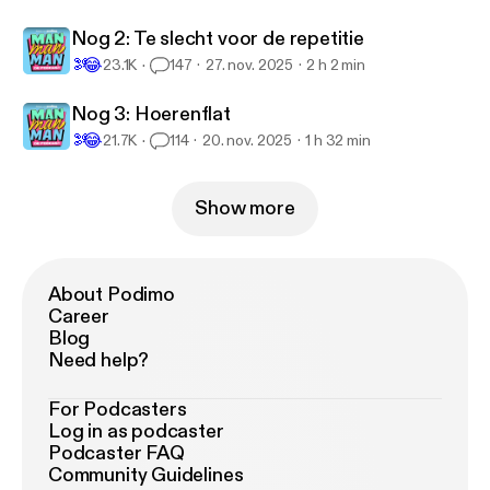
Nog 2: Te slecht voor de repetitie
🫘️
😂
23.1K
147
27. nov. 2025
2 h 2 min
Nog 3: Hoerenflat
🫘️
😂
21.7K
114
20. nov. 2025
1 h 32 min
Show more
About Podimo
Career
Blog
Need help?
For Podcasters
Log in as podcaster
Podcaster FAQ
Community Guidelines