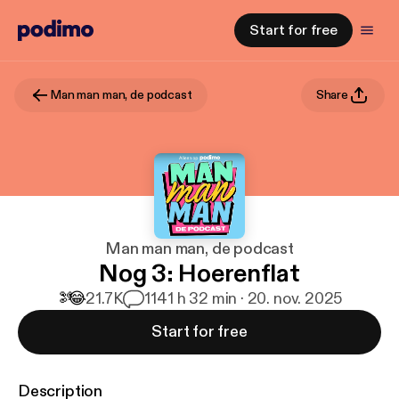
Start for free
Man man man, de podcast
Share
Man man man, de podcast
Nog 3: Hoerenflat
🫘️
😂
21.7K
114
1 h 32 min · 20. nov. 2025
Start for free
Description