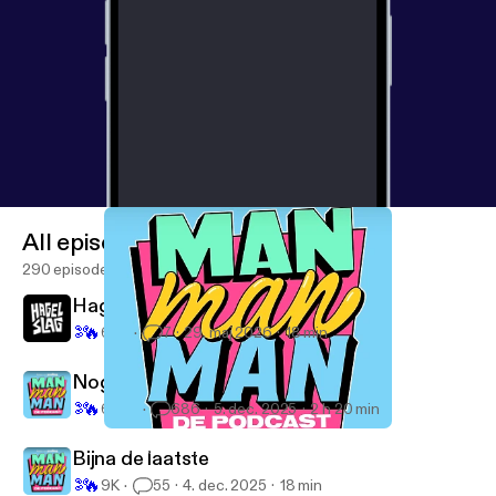
All episodes
290 episodes
Hagelslag of Man Man Man?
🫘️
🔥
692
7
29. maj 2026
18 min
Nog 1: De laatste
🫘️
🔥
61.6K
686
5. dec. 2025
2 h 20 min
Nog 3: Hoerenflat
Man man man, de podcast
Bijna de laatste
🫘️
🔥
9K
55
4. dec. 2025
18 min