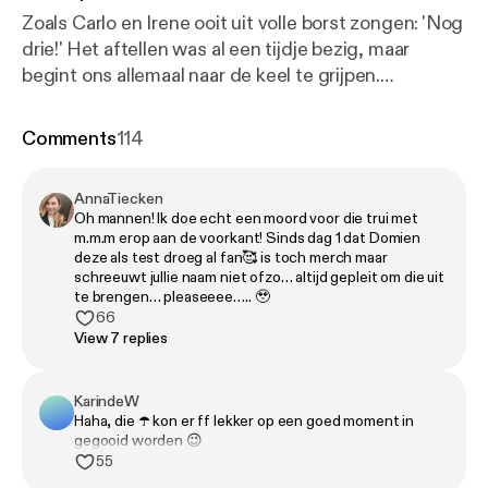
Zoals Carlo en Irene ooit uit volle borst zongen: 'Nog
drie!' Het aftellen was al een tijdje bezig, maar
begint ons allemaal naar de keel te grijpen.
Natuurlijk komt de Ziggo Dome ook steeds
dichterbij en hebben we een update over de
Comments
114
kaartverkoop. Chris was een avondje naar Paul de
Leeuw en is daar nog steeds van onder de indruk.
AnnaTiecken
Bas reed Majka naar Kopenhagen om daar
Oh mannen! Ik doe echt een moord voor die trui met
uitgebreid uiteten te gaan en maakte onderweg een
m.m.m erop aan de voorkant! Sinds dag 1 dat Domien
stop in het opwindende Hamburg. Domien sloot zijn
deze als test droeg al fan🥰 is toch merch maar
schreeuwt jullie naam niet ofzo… altijd gepleit om die uit
weekend af met een bijzonder, maar heftig gesprek
te brengen… pleaseeee….. 🥹
over de toekomst van zijn ouders. Hierna nog maar
66
2. DE LAATSTE KAARTEN VOOR MAN MAN MAN
View 7 replies
in de ZIGGO DOME Mis onze laatste avond als
'Man man man, de podcast' niet en scoor de laatste
KarindeW
tickets nu op manmanmanlive.nl
Haha, die ☂️ kon er ff lekker op een goed moment in
gegooid worden 😉
55