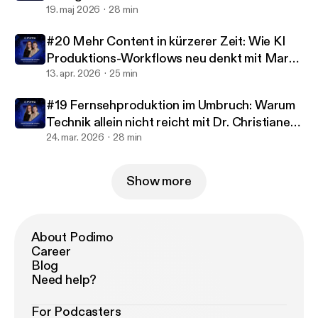
wurde - mit Prof. Dr. Wolfgang Ruppel
19. maj 2026
28 min
Kompetenzanforderungen, die Rolle von Führung in
komplexen Veränderungsprozessen und die Frage,
#20 Mehr Content in kürzerer Zeit: Wie KI
wie Teams aus klassischen Broadcast-Strukturen in
Produktions-Workflows neu denkt mit Marc
vernetzte Produktionsmodelle mitgenommen
Jonas
13. apr. 2026
25 min
werden können. Zum Abschluss blickt die Episode
nach vorn: Welche Entscheidungen sind heute „No-
#19 Fernsehproduktion im Umbruch: Warum
Regret-Moves“ für Medienorganisationen? Welche
Technik allein nicht reicht mit Dr. Christiane
Themen werden noch unterschätzt? Und woran
Janusch
24. mar. 2026
28 min
lässt sich echte Transformation im
Produktionsbetrieb überhaupt messen? Eine Folge
Show more
für alle, die verstehen wollen, warum sich der
Wandel der Fernsehproduktion nicht nur in neuer
Technologie zeigt – sondern vor allem in neuen
Betriebsmodellen, klarer Governance und
About Podimo
Career
interdisziplinärer Zusammenarbeit.
Blog
Need help?
For Podcasters