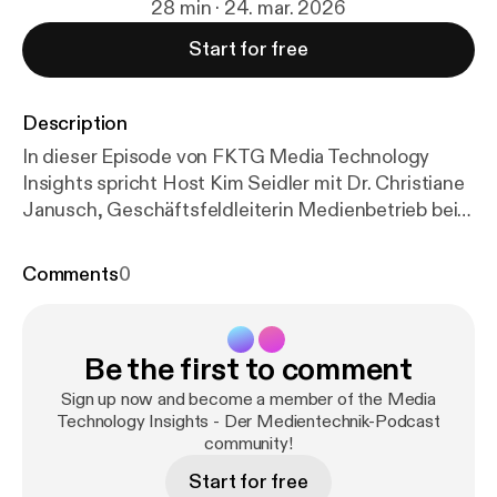
28 min · 24. mar. 2026
Start for free
Description
In dieser Episode von FKTG Media Technology
Insights spricht Host Kim Seidler mit Dr. Christiane
Janusch, Geschäftsfeldleiterin Medienbetrieb beim
ZDF und Vorstandsmitglied der FKTG. Das
Gespräch wurde im Podcaststudio von Studio
Comments
0
Hamburg MCI auf der Hamburg
Open aufgezeichnet. Im Mittelpunkt steht die
Frage, was sich in der Fernsehproduktion
Be the first to comment
derzeit wirklich verändert – jenseits von Tool-
Debatten und Einzeltechnologien. Statt über
Sign up now and become a member of the Media
einzelne Systeme zu sprechen, geht es um die
Technology Insights - Der Medientechnik-Podcast
community!
grundlegenden Strukturen hinter moderner
Medienproduktion: Operating Models, Governance,
Start for free