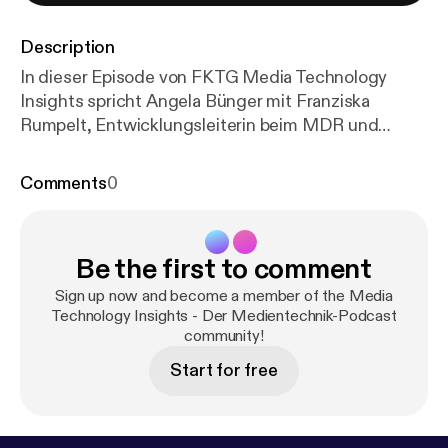
Description
In dieser Episode von FKTG Media Technology
Insights spricht Angela Bünger mit Franziska
Rumpelt, Entwicklungsleiterin beim MDR und
verantwortlich für das ARD Distribution MAM (D-
MAM) – eine zentrale Infrastrukturkomponente der
Comments
0
digitalen Transformation der ARD. Im Mittelpunkt
steht die Frage, wie Inhalte in einer zunehmend
plattformgetriebenen Medienlandschaft effizienter,
Be the first to comment
schneller und konsistenter in digitale Ausspielwege
gelangen können. Historisch gewachsene
Sign up now and become a member of the Media
Systemlandschaften, viele manuelle
Technology Insights - Der Medientechnik-Podcast
community!
Prozessschritte und fragmentierte Workflows
haben in der Vergangenheit häufig zu langen
Start for free
Durchlaufzeiten geführt. Das Distribution MAM soll
hier eine zentrale Rolle spielen: als technisches
Rückgrat für automatisierte Distributionsprozesse