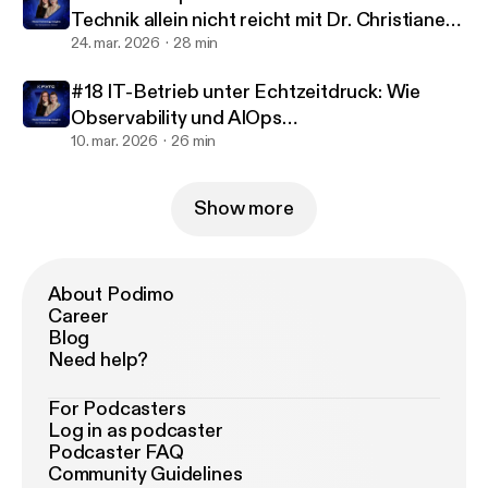
weiterentwickeln kann – etwa im Hinblick auf KI-
Technik allein nicht reicht mit Dr. Christiane
gestützte Prozesse, neue Formate oder zusätzliche
Janusch
24. mar. 2026
28 min
Distributionskanäle. Eine Folge für alle, die
verstehen wollen, wie moderne
#18 IT-Betrieb unter Echtzeitdruck: Wie
Distributionsinfrastrukturen im öffentlich-
Observability und AIOps
rechtlichen Rundfunk entstehen – und welche Rolle
Medieninfrastrukturen stabil halten
10. mar. 2026
26 min
sie für schnelle, barrierefreie und
plattformübergreifende Medienangebote spielen.
Show more
About Podimo
Career
Blog
Need help?
For Podcasters
Log in as podcaster
Podcaster FAQ
Community Guidelines