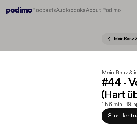
Podcasts
Audiobooks
About Podimo
Mein Benz &
Mein Benz & i
#44 - V
(Hart ü
1 h 6 min · 19. 
Start for fr