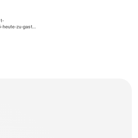
ww.nast-
-heute-zu-gast-
ww.nast-