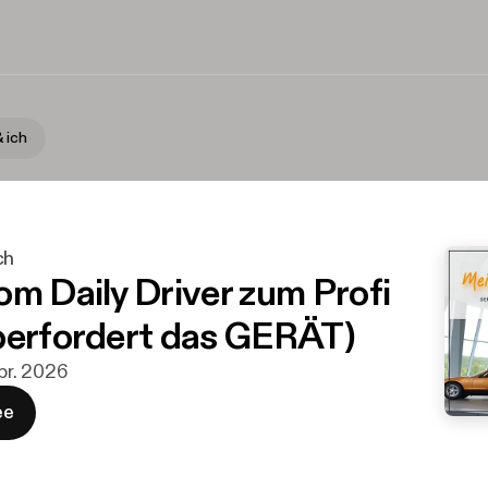
 ich
ch
om Daily Driver zum Profi
berfordert das GERÄT)
apr. 2026
ee