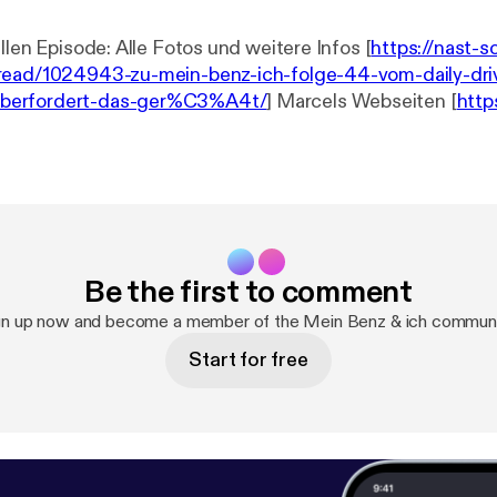
Links zur aktuellen Episode: Alle Fotos und weitere Infos [
https://nast-
read/1024943-zu-mein-benz-ich-folge-44-vom-daily-driv
erfordert-das-ger%C3%A4t/
] Marcels Webseiten [
http
Nast MB Exotenforum [
https://www.nast-sonderfahrzeug
Be the first to comment
gn up now and become a member of the Mein Benz & ich communi
Start for free