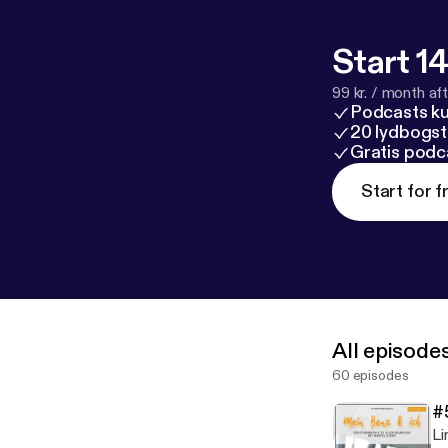
Start 14
99 kr. / month afte
Podcasts k
20 lydbogst
Gratis podc
Start for f
All episode
60 episodes
#
Links 