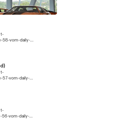
-59-vom-daily-
ndich.de
m Profi (Hart überfordert das GERÄT)
ww.nast-
e-58-vom-daily-
undich.de
ww.nast-
nd)
-57-vom-daily-
 Webseite:
ww.nast-
-56-vom-daily-