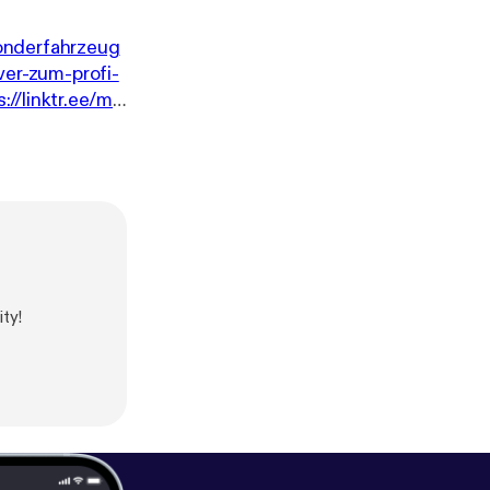
sonderfahrzeug
er-zum-profi-
s://linktr.ee/mb
e.de/
]
ty!