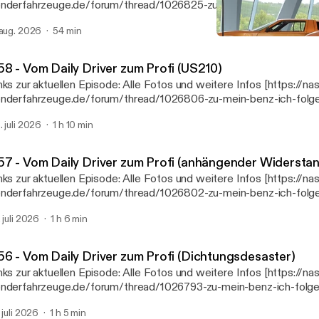
nderfahrzeuge.de/forum/thread/1026825-zu-mein-benz-ich-folge
iver-zum-profi-134a/] Unsere Podcast Webseite: www.meinbenzu
 aug. 2026
54 min
tp://www.meinbenzundich.de] Marcels Webseiten
#44 - Vom Daily Driver zu
ttps://linktr.ee/mbbaureihende] Nast MB Exotenforum [https://w
Mein Benz & ich
nderfahrzeuge.de/]
58 - Vom Daily Driver zum Profi (US210)
zur aktuellen Episode: Alle Fotos und weitere Infos [https://nast-
nderfahrzeuge.de/forum/thread/1026806-zu-mein-benz-ich-folg
iver-zum-profi-us210/] Unsere Podcast Webseite: www.meinbenz
. juli 2026
1 h 10 min
tp://www.meinbenzundich.de] Marcels Webseiten
ttps://linktr.ee/mbbaureihende] Nast MB Exotenforum [https://w
nderfahrzeuge.de/]
57 - Vom Daily Driver zum Profi (anhängender Widersta
zur aktuellen Episode: Alle Fotos und weitere Infos [https://nast-
nderfahrzeuge.de/forum/thread/1026802-zu-mein-benz-ich-folge
iver-zum-profi-anh%C3%A4ngender-widerstand/] Unsere Podcast
. juli 2026
1 h 6 min
w.meinbenzundich.de [http://www.meinbenzundich.de] Marcels Webseiten
ttps://linktr.ee/mbbaureihende] Nast MB Exotenforum [https://w
nderfahrzeuge.de/]
56 - Vom Daily Driver zum Profi (Dichtungsdesaster)
zur aktuellen Episode: Alle Fotos und weitere Infos [https://nast-
nderfahrzeuge.de/forum/thread/1026793-zu-mein-benz-ich-folge
iver-zum-profi-dichtungsdesaster/] Unsere Podcast Webseite:
. juli 2026
1 h 5 min
w.meinbenzundich.de [http://www.meinbenzundich.de] Marcels Webseiten