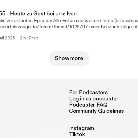
ttps://linktr.ee/mbbaureihende] Nast MB Exotenforum [https://w
nderfahrzeuge.de/]
55 - Heute zu Gast bei uns: Iven
zur aktuellen Episode: Alle Fotos und weitere Infos [https://nast-
nderfahrzeuge.de/forum/thread/1026767-mein-benz-ich-folge-55
i-uns-iven/] Unsere Podcast Webseite: www.meinbenzundich.de
 juli 2026
2 h 17 min
tp://www.meinbenzundich.de] Marcels Webseiten
ttps://linktr.ee/mbbaureihende] Nast MB Exotenforum [https://w
nderfahrzeuge.de/]
Show more
For Podcasters
Log in as podcaster
Podcaster FAQ
Community Guidelines
Instagram
Tiktok