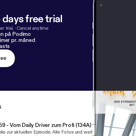
 days free trial
r trial.
·
Cancel anytime
un på Podimo
imer pr. måned
asts
ree
s
59 - Vom Daily Driver zum Profi (134A)
zur aktuellen Episode: Alle Fotos und weitere Infos [https://nast-