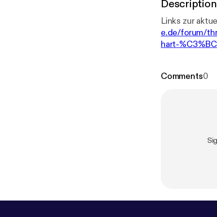
Description
e.de/forum/th
hart-%C3%BCb
baureihende
] 
Comments
0
Si