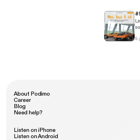
[h
so
#
Links 
so
be
5.
[ht
[h
so
About Podimo
Career
Blog
Need help?
Listen on iPhone
Listen on Android