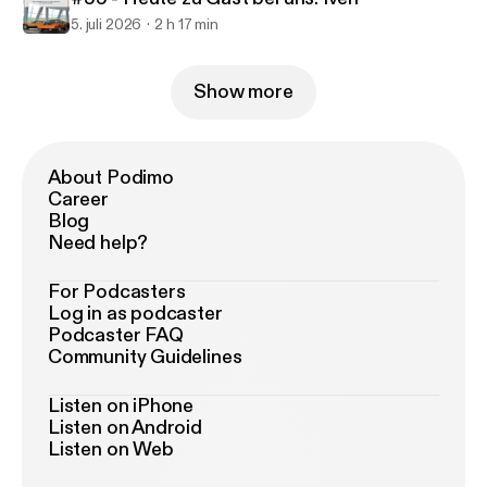
5. juli 2026
2 h 17 min
Show more
About Podimo
Career
Blog
Need help?
For Podcasters
Log in as podcaster
Podcaster FAQ
Community Guidelines
Listen on iPhone
Listen on Android
Listen on Web