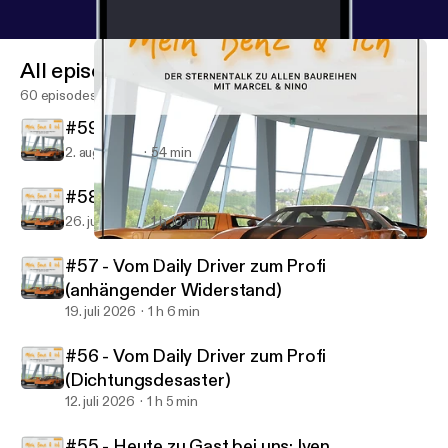
All episodes
60 episodes
#59 - Vom Daily Driver zum Profi (134A)
2. aug. 2026
54 min
#58 - Vom Daily Driver zum Profi (US210)
26. juli 2026
1 h 10 min
#43 - Vom Daily Driver zum Profi (Hey Chat GPT, Grüß dich!)
Mein Benz & ich
#57 - Vom Daily Driver zum Profi
(anhängender Widerstand)
19. juli 2026
1 h 6 min
#56 - Vom Daily Driver zum Profi
(Dichtungsdesaster)
12. juli 2026
1 h 5 min
#55 - Heute zu Gast bei uns: Iven