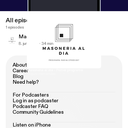
All episodes
1 episodes
Masoneria al dia - Primer programa
8. juni 2019
34 min
About Podimo
Career
Masoneria al dia - Primer programa
Miguel Hernandez
Blog
Need help?
For Podcasters
Log in as podcaster
Podcaster FAQ
Community Guidelines
Listen on iPhone