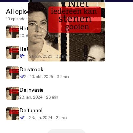
eit.edu/palnews/war/index2.html
] (1996) ------------
All episodes
---------------------------- Hosted on Acast. See
acast.com/privacy [
https://acast.com/privacy
] for
10 episodes
more information.
Het beleg
20. dec. 2025
29 min
Het huis
💜
1
21. nov. 2025
30 min
De tunnel
Niet iedereen kan stenen gooien
De strook
💜
2
10. okt. 2025
32 min
De invasie
23. jan. 2024
28 min
De tunnel
💜
1
23. jan. 2024
21 min