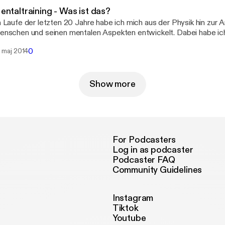
beit durchaus gewollt sind.
entaltraining - Was ist das?
 Laufe der letzten 20 Jahre habe ich mich aus der Physik hin zur 
nschen und seinen mentalen Aspekten entwickelt. Dabei habe ich
elen unterschiedlichen Aspekte dessen erfahren, was wir heute Me
0
. maj 2014
 Podcast, aufgenommen während einer Veranstaltung in
rgisch-Gladbach, ist ein wunderschöner Podcast zum Thema Menta
m nicht nur mögliche Techniken, sondern auch eigene Erfahrunge
ema erläutert werden.
Show more
For Podcasters
Log in as podcaster
Podcaster FAQ
Community Guidelines
Instagram
Tiktok
Youtube