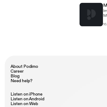
Ar
M
Im
Me
vi
16
nennen. Der folgende
Be
de
Th
About Podimo
Career
Blog
Need help?
Listen on iPhone
Listen on Android
Listen on Web