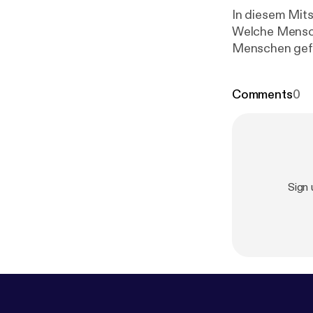
In diesem Mits
Welche Mensch
Menschen gefo
das dies unter
Comments
0
Sign