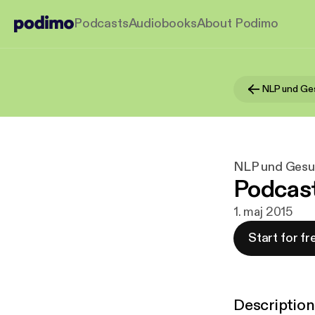
Podcasts
Audiobooks
About Podimo
NLP und Ge
NLP und Gesu
Podcast
1. maj 2015
Start for fr
Description