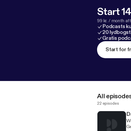
Start 14
99 kr. / month afte
Podcasts k
20 lydbogst
Gratis podc
Start for f
All episode
22 episodes
D
We
Ge