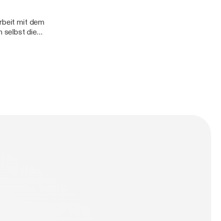
Arbeit mit dem
 selbst die
ntaltraining
ltraining, in
n mit diesem