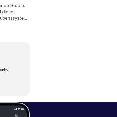
ende Studie.
d diese
laubenssystem,
nity!