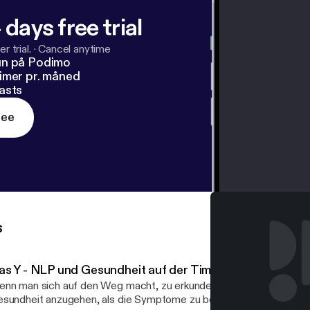
 days free trial
r trial.
·
Cancel anytime
un på Podimo
imer pr. måned
asts
ree
s
as Y - NLP und Gesundheit auf der Timeline
nn man sich auf den Weg macht, zu erkunden, ob es andere Wege
sundheit anzugehen, als die Symptome zu behandeln, dann öffne