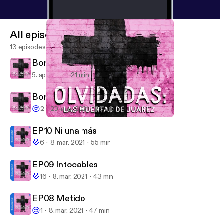
All episodes
13 episodes
Bonus Track 2: Más allá de Juárez
5. apr. 2021
21 min
Bonus Track 1: El chivo expiatorio
😢
2
29. mar. 2021
23 min
Bonus Track 1: El chivo expiatorio
Olvidadas: las muertas de Juárez
EP10 Ni una más
💜
6
8. mar. 2021
55 min
EP09 Intocables
💜
16
8. mar. 2021
43 min
EP08 Metido
😢
1
8. mar. 2021
47 min