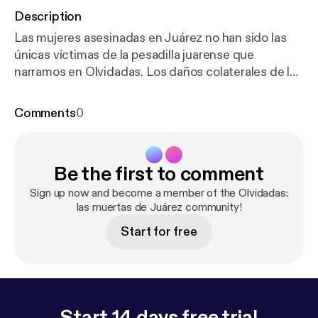
Description
Las mujeres asesinadas en Juárez no han sido las
únicas víctimas de la pesadilla juarense que
narramos en Olvidadas. Los daños colaterales de los
feminicidios son inimaginables. Familias que de un
día para otro se han enfrentado a un sistema de
Comments
0
justicia ineficiente, incapaz de ofrecer respuestas,
corrupto, coludido con las fuerzas siniestras que
permiten que se perpetúen los feminicidios. Un
Be the first to comment
sistema de justicia que fabrica chivos expiatorios
para dar carpetazo a tantos y tantos crímenes aún
Sign up now and become a member of the Olvidadas:
sin resolver.
las muertas de Juárez community!
Start for free
Start 14 days free trial