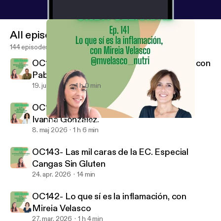
All episodes
144 episodes
OC145- Nutrición en patología digestiva, con
Pablo Zumaquero
19. juni 2026
1 h 0 min
OC144- Microbiota y SIBO, con la Dra.
Ivanna González.
OC142- Lo que sí es la inflamación, con Mireia Velasco
Onda Celicidad
8. maj 2026
1 h 6 min
OC143- Las mil caras de la EC. Especial
Cangas Sin Gluten
24. apr. 2026
14 min
OC142- Lo que sí es la inflamación, con
Mireia Velasco
27. mar. 2026
1 h 4 min