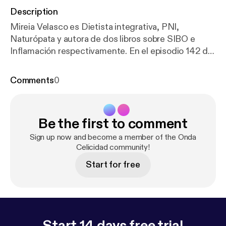
Description
Mireia Velasco es Dietista integrativa, PNI,
Naturópata y autora de dos libros sobre SIBO e
Inflamación respectivamente. En el episodio 142 de
Onda Celicidad hablamos sobre qué es la
inflamación, cómo prevenirla, qué síntomas produce
Comments
0
y cómo se trata. Vemos también un proceso que hoy
en día es muy común: el SIBO, los diferentes tipos y
la necesidad de un tratamiento muy personalizado y
Be the first to comment
guiado por profesionales. NOTAS DEL PODCAST:
h
ttps://celicidad.net/oc142-inflamacion/
Sign up now and become a member of the Onda
Celicidad community!
Start for free
Start 14 days free trial