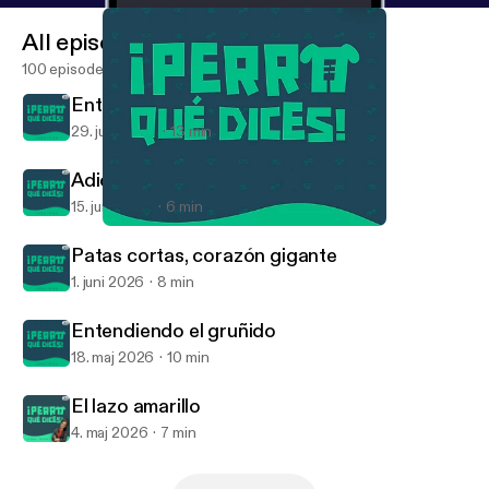
All episodes
100 episodes
Entrenar en equipo
29. juni 2026
13 min
Adiós a los pises en casa
15. juni 2026
6 min
Entendiendo el gruñido
¡Perro qué dices! Podcast
Patas cortas, corazón gigante
1. juni 2026
8 min
Entendiendo el gruñido
18. maj 2026
10 min
El lazo amarillo
4. maj 2026
7 min