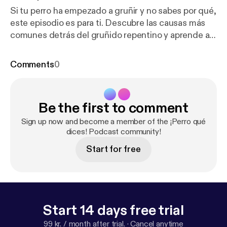
Si tu perro ha empezado a gruñir y no sabes por qué,
este episodio es para ti. Descubre las causas más
comunes detrás del gruñido repentino y aprende a
interpretar lo que realmente te está queriendo decir.
Porque no siempre es agresividad… a veces solo
Comments
0
necesita que lo entiendas
Be the first to comment
Sign up now and become a member of the ¡Perro qué
dices! Podcast community!
Start for free
Start 14 days free trial
99 kr. / month after trial.
·
Cancel anytime