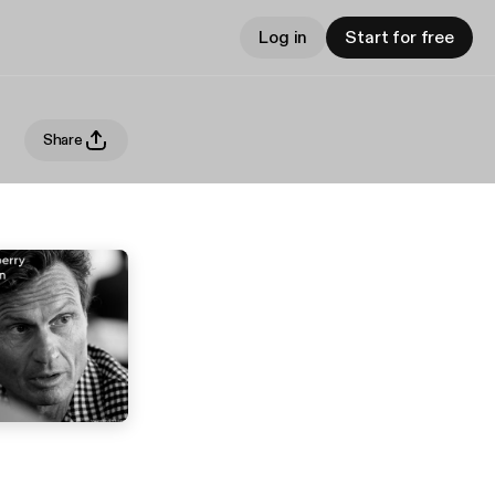
Log in
Start for free
Share