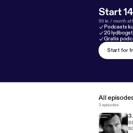
Start 14
99 kr. / month afte
Podcasts k
20 lydbogst
Gratis podc
Start for f
All episode
3 episodes
3
Bå
80