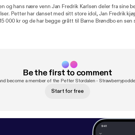
en og hans nære venn Jan Fredrik Karlsen deler fra sine b
er. Petter har danset med sitt store idol, Jan Fredrik kjøp
 15 000 kr og de har begge grått til Barne Brøndbo en se
Hør mer i denne episoden av Strawberrypodden. See acast.com/privac
for privacy and opt-out information.
Be the first to comment
and become a member of the Petter Stordalen - Strawberrypodd
Start for free