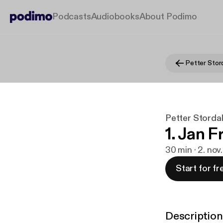
Podcasts
Audiobooks
About Podimo
Petter Storda
1. Jan F
30 min · 2. nov
Start for fr
Description