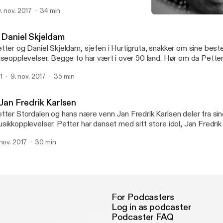
dnivået hjemme hos Stordalen på 80-tallet, hva som egentlig er vikt
. nov. 2017
34 min
 noe mange Odd-supportere har lurt på i lang tid. Nemlig hvorfor P
1. Jan Fredrik Karlsen
nser laget fra sine hjemtrakter. See acast.com/privacy
Petter Stordalen - Strawb
ttps://acast.com/privacy] for privacy and opt-out information.
. Daniel Skjeldam
tter og Daniel Skjeldam, sjefen i Hurtigruta, snakker om sine best
iseopplevelser. Begge to har vært i over 90 land. Hør om da Pette
d rifle og da prisen for å dra inn i Afghanistan på natten bare var 
1
9. nov. 2017
35 min
snike inn reklame for Hurtigruta ved en hver mulighet, den mannen el
See acast.com/privacy [https://acast.com/privacy] for privacy and
t-out information.
 Jan Fredrik Karlsen
tter Stordalen og hans nære venn Jan Fredrik Karlsen deler fra si
sikkopplevelser. Petter har danset med sitt store idol, Jan Fredrik k
artebørs for 15 000 kr og de har begge grått til Barne Brøndbo en
 nov. 2017
30 min
mmerkveld. Hør mer i denne episoden av Strawberrypodden. See
ast.com/privacy [https://acast.com/privacy] for privacy and opt-ou
For Podcasters
Log in as podcaster
Podcaster FAQ