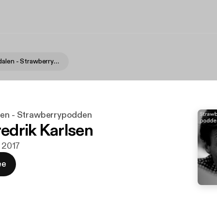
Petter Stordalen - Strawberrypodden
len - Strawberrypodden
redrik Karlsen
. 2017
ee