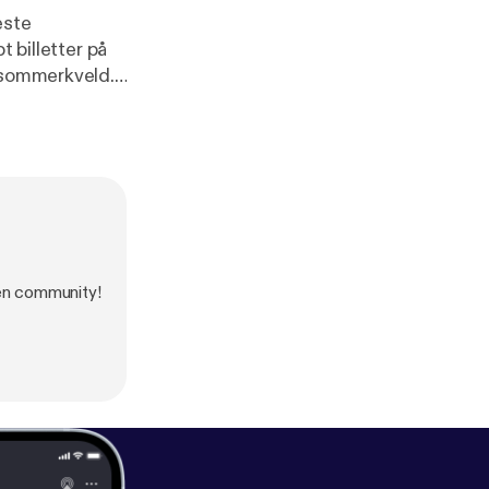
este
t billetter på
n sommerkveld.
y [
https://acast.
en community!