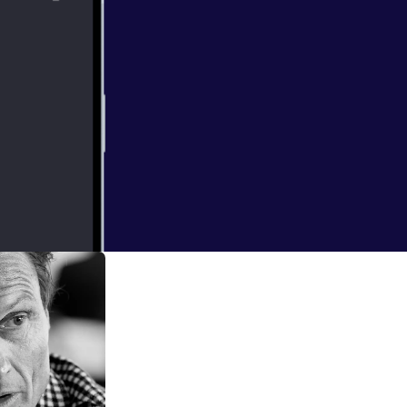
t siden tidlig på
 på havet, om