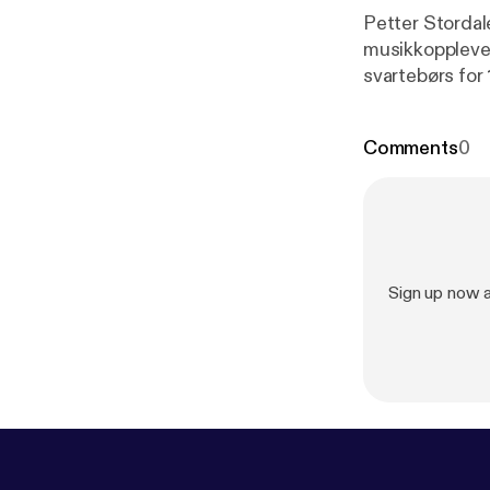
Petter Stordal
musikkopplevels
svartebørs for
com/privacy
] 
Comments
0
Sign up now 