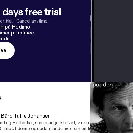
 days free trial
r trial.
·
Cancel anytime
un på Podimo
imer pr. måned
asts
ree
s
. Bård Tufte Johansen
rd og Petter har, som mange ikke vet, vært i livene til hverandre hel
-tallet. I denne episoden får du høre om en finger som ble kastet