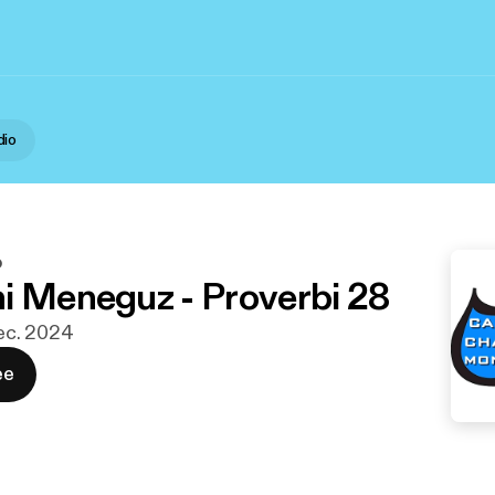
dio
o
i Meneguz - Proverbi 28
 dec. 2024
ee