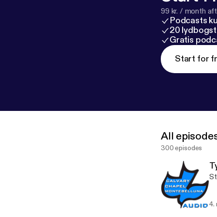
99 kr. / month afte
Podcasts k
20 lydbogst
Gratis podc
Start for f
All episode
300 episodes
Ty
St
4.