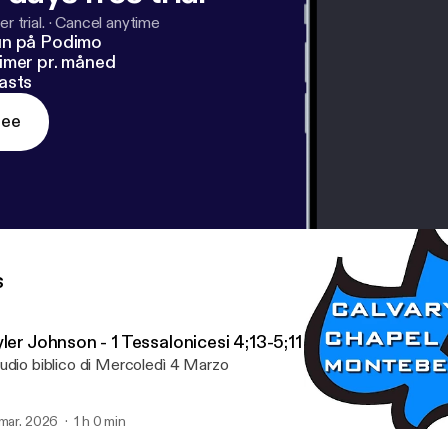
r trial.
·
Cancel anytime
un på Podimo
imer pr. måned
asts
ree
s
ler Johnson - 1 Tessalonicesi 4;13-5;11
udio biblico di Mercoledì 4 Marzo
 mar. 2026
1 h 0 min
Giovanni Meneguz - Prove