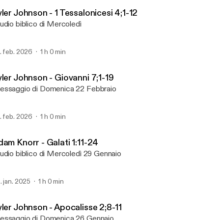
Podcast Audio
ler Johnson - 1 Tessalonicesi 4;1-12
udio biblico di Mercoledì
. feb. 2026
1 h 0 min
yler Johnson - Giovanni 7;1-19
ssaggio di Domenica 22 Febbraio
. feb. 2026
1 h 0 min
dam Knorr - Galati 1:11-24
udio biblico di Mercoledì 29 Gennaio
. jan. 2025
1 h 0 min
yler Johnson - Apocalisse 2;8-11
ssaggio di Domenica 26 Gennaio