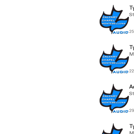
Ty
St
25
T
Me
22
A
St
29
T
Me