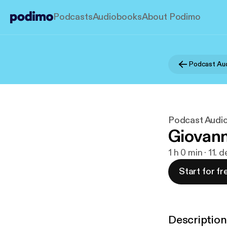
Podcasts
Audiobooks
About Podimo
Podcast Au
Podcast Audi
Giovann
1 h 0 min · 11.
Start for fr
Description