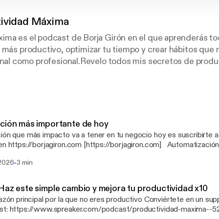
ividad Máxima
ima es el podcast de Borja Girón en el que aprenderás to
 más productivo, optimizar tu tiempo y crear hábitos que 
onal como profesional.Revelo todos mis secretos de produc
 llevado donde estoy hoy.Un podcast de desarrollo person
onas que quieren conseguir su mejor versión.Consigue s
 tiempo gracias al podcast "Productividad Máxima".Descu
s para aprender cada día:• Grandes aprendizajes• Produc
ram• Marketing Digital• SEO para Google• Triunfa con tu
ción más importante de hoy
ast• Los últimos días• Cuentos con moraleja• Mastermin
ión que más impacto va a tener en tu negocio hoy es suscribirte 
encia Artificial para Emprender• Noticias marketing• Medi
en https://borjagiron.com [https://borjagiron.com] Automatizaci
rtete en un supporter de este podcast:
//Make.com]: https://borjagiron.com/make [https://borjagiron.com
https://www.spre
-
 2026
3 min
me email diario con la acción del día que más impacto puede ten
xima--5279700/support
.
“Lo único” resumido en el podcast Grandes Aprendizajes. Podcas
unes lo comparto con mi voz clorada. Club Triunfers.com [http://T
Haz este simple cambio y mejora tu productividad x10
 automatización de Make. Conviértete en un supporter de este podcast:
 principal por la que no eres productivo Conviértete en un supporter de este
://www.spreaker.com/podcast/productividad-maxima--5279700/s
st: https://www.spreaker.com/podcast/productividad-maxima--
s://www.spreaker.com/podcast/productividad-maxima--5279700/