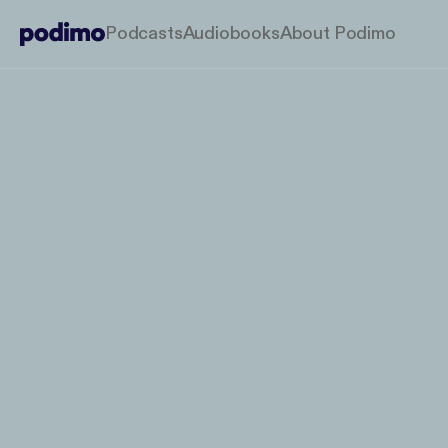
Podcasts
Audiobooks
About Podimo