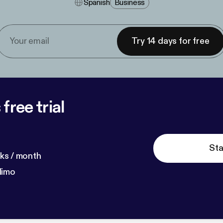
Spanish
Business
Try 14 days for free
free trial
Sta
ks / month
dimo