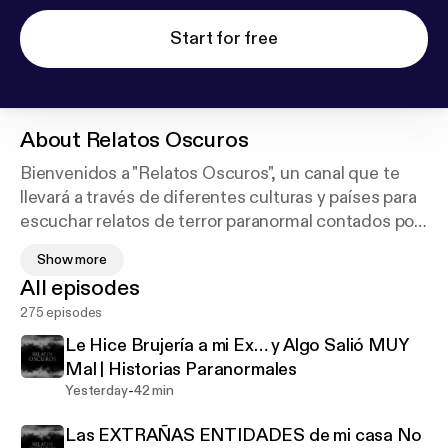
Start for free
About
Relatos Oscuros
Bienvenidos a "Relatos Oscuros", un canal que te
llevará a través de diferentes culturas y países para
escuchar relatos de terror paranormal contados por
personas reales. Descubre los misterios y sucesos
Show more
sobrenaturales que ocurren alrededor del mundo y
All episodes
prepárate para sentir escalofríos con cada historia
275 episodes
que escuches.
Le Hice Brujería a mi Ex… y Algo Salió MUY
Mal | Historias Paranormales
-
Yesterday
42 min
Las EXTRAÑAS ENTIDADES de mi casa No