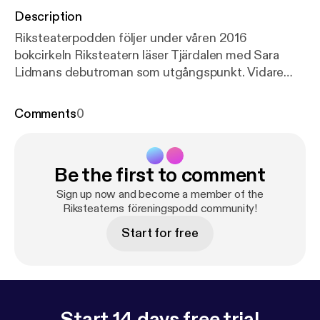
Description
Riksteaterpodden följer under våren 2016
bokcirkeln Riksteatern läser Tjärdalen med Sara
Lidmans debutroman som utgångspunkt. Vidare
information: www.tjardalen.riksteatern.se.
Comments
0
Be the first to comment
Sign up now and become a member of the
Riksteaterns föreningspodd community!
Start for free
Start 14 days free trial