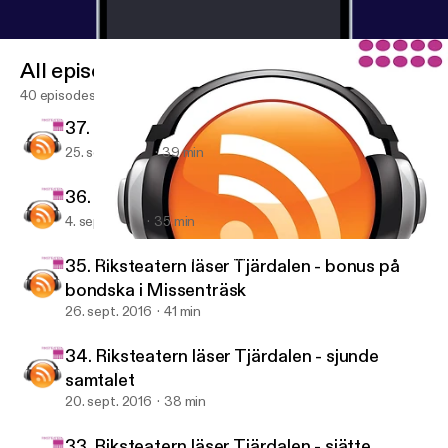
All episodes
40 episodes
37. Riksteatern läser Maken - andra samtalet
25. sept. 2017
39 min
36. Riksteatern läser Maken - första samtalet
4. sept. 2017
35 min
35. Riksteatern läser Tjärdalen - bonus på bondska i Missenträsk
Riksteaterns föreningspodd
35. Riksteatern läser Tjärdalen - bonus på
bondska i Missenträsk
26. sept. 2016
41 min
34. Riksteatern läser Tjärdalen - sjunde
samtalet
20. sept. 2016
38 min
33. Riksteatern läser Tjärdalen - sjätte