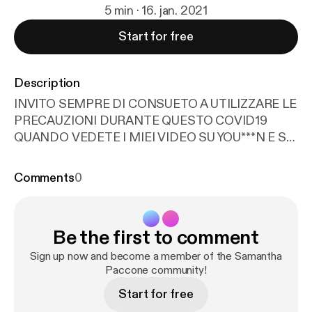
5 min · 16. jan. 2021
Start for free
Description
INVITO SEMPRE DI CONSUETO A UTILIZZARE LE
PRECAUZIONI DURANTE QUESTO COVID19
QUANDO VEDETE I MIEI VIDEO SU YOU***N E SU
YOU***E………….. SAPETE……….. NON E’ EDUCATO
PER UNA SIGNORA FARE QUESTI DISCORSI
Comments
0
SULL’EDUCAZIONE SESSUALE…. MA IO SONO
UNA GRAN MILF SBATTIMELO IN FACCIA E
QUANDO OSSERVO CIO’ CHE E’ INVISIBILE,
Be the first to comment
COME IL 5G, DEDUCO CHE MOLTO
PROBABILMENTE NON STO APRENDO IN
Sign up now and become a member of the Samantha
MODO SUFFICIENTEMENTE ADEGUATO LA MIA
Paccone community!
PUPILLA GUSTATIVA………. INFATTI CIO’ CHE E’
Start for free
VISIBILE COME DICEVA UN SOMMO POETA DI