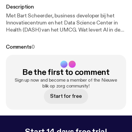
Description
Met Bart Scheerder, business developer bij het
Innovatiecentrum en het Data Science Center in
Health (DASH) van het UMCG. Wat levert AI in de
zorg in de praktijk nu echt op? Waarom stranden AI
toepassingen die top down worden bedacht vaak,
Comments
0
en waarom levert beginnen bij de vragen van de
werkvloer meer op? Een gesprek over werkdruk,
administratieve lasten en hoe technologie
Be the first to comment
zorgprofessionals kan ontlasten in plaats van
belasten. De zorg van morgen vraagt om andere
Sign up now and become a member of the Nieuwe
keuzes. Reacties zijn van harte welkom via
blik op zorg community!
denkmee@vgz.nl [denkmee@vgz.nl].
Start for free
Start 14 days free trial