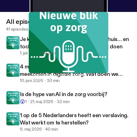
All episodes
41 episodes
Je krijgt alles uitgelegd in het ziekenhuis… en
toch weet je daarna niet wat je moet doen
1. juli 2026
34 min
4 miljoen Nederlanders kunnen niet
meekomen in digitale zorg. Wat doen we
Is de hype van AI in de zorg voorbij?
Nieuwe blik op zorg
daaraan?
10. juni 2026
30 min
Is de hype van AI in de zorg voorbij?
😲
1
21. maj 2026
32 min
1 op de 5 Nederlanders heeft een verslaving.
Wat werkt om te herstellen?
6. maj 2026
40 min