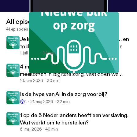
All episodes
41 episodes
Je krijgt alles uitgelegd in het ziekenhuis… en
toch weet je daarna niet wat je moet doen
1. juli 2026
34 min
4 miljoen Nederlanders kunnen niet
meekomen in digitale zorg. Wat doen we
Eerst het Verpleegkundig Adviesgesprek, dan de zorg.
Nieuwe blik op zorg
daaraan?
10. juni 2026
30 min
Is de hype van AI in de zorg voorbij?
😲
1
21. maj 2026
32 min
1 op de 5 Nederlanders heeft een verslaving.
Wat werkt om te herstellen?
6. maj 2026
40 min