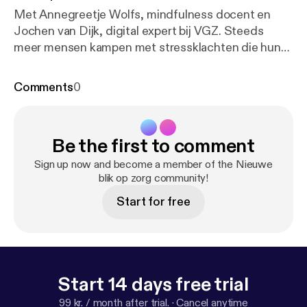
Met Annegreetje Wolfs, mindfulness docent en
Jochen van Dijk, digital expert bij VGZ. Steeds
meer mensen kampen met stressklachten die hun
dagelijks leven beïnvloeden. Wetenschappelijke
studies tonen aan dat mindfulness effectief helpt.
Comments
0
De VGZ Mindfulness Coach is een populair
hulpmiddel dat de zorgsector massaal omarmt en
aanbeveelt. De app helpt mensen direct en draagt
Be the first to comment
er aan bij om mensen uit de zorg te houden. In deze
uitzending van ‘Nieuwe blik op zorg’ bespreken we
Sign up now and become a member of the Nieuwe
het geheim achter de populariteit van deze app.
blik op zorg community!
Reacties zijn van harte welkom via
Start for free
denkmeemet@vgz.nl [denkmeemet@vgz.nl].
Start 14 days free trial
99 kr. / month after trial.
·
Cancel anytime