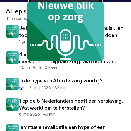
All episodes
41 episodes
Je krijgt alles uitgelegd in het ziekenhuis… en
toch weet je daarna niet wat je moet doen
1. juli 2026
34 min
4 miljoen Nederlanders kunnen niet
meekomen in digitale zorg. Wat doen we
Mindfulness
Nieuwe blik op zorg
daaraan?
10. juni 2026
30 min
Is de hype van AI in de zorg voorbij?
😲
1
21. maj 2026
32 min
1 op de 5 Nederlanders heeft een verslaving.
Wat werkt om te herstellen?
6. maj 2026
40 min
Is virtuele revalidatie een hype of een