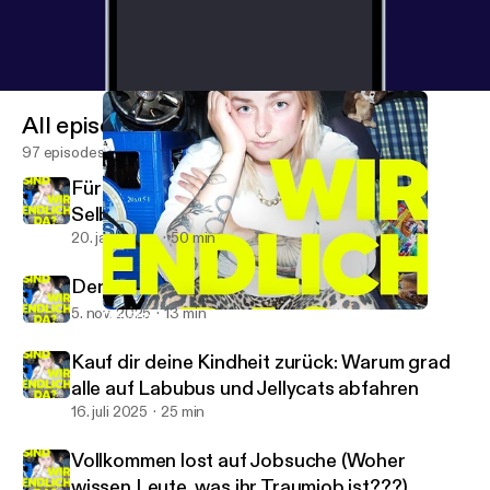
All episodes
97 episodes
Für alle, die auch kein Bock mehr auf
Selbstoptimierung haben
20. jan. 2026
50 min
Der Sommer, als sich alles verändert hat
5. nov. 2025
13 min
Der Sommer, als sich alles verändert hat
SIND WIR ENDLICH DA? Übers (Nicht-)Erwachsensein
Kauf dir deine Kindheit zurück: Warum grad
alle auf Labubus und Jellycats abfahren
16. juli 2025
25 min
Vollkommen lost auf Jobsuche (Woher
wissen Leute, was ihr Traumjob ist???)