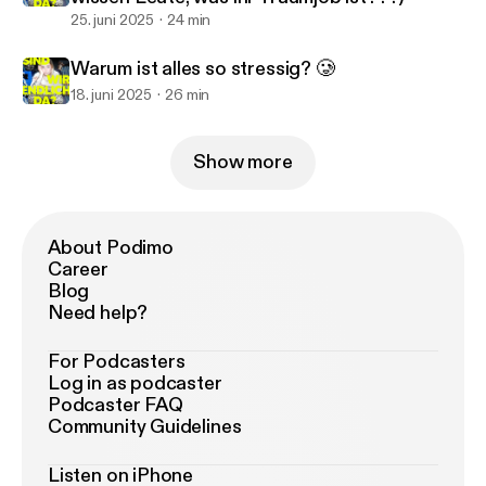
25. juni 2025
24 min
Warum ist alles so stressig? 🥲
18. juni 2025
26 min
Show more
About Podimo
Career
Blog
Need help?
For Podcasters
Log in as podcaster
Podcaster FAQ
Community Guidelines
Listen on iPhone