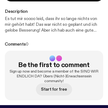
Description
Es tut mir soooo leid, dass ihr so lange nichts von
mir gehört habt! Das war nicht so geplant und ich
gelobe Besserung! Aber ich hab auch eine gute
Ausrede ... Bitte nehmt an meiner kleinen
UMFRAGE teil: umfrage.sindwirendlichda.de [
http
Comments
0
s://docs.google.com/forms/d/e/1FAIpQLSf2uXvSaB
YKL3BrTyAsaQs1u9indo8c_--vrb9YhhbjQsZNgQ/vi
ewform
] (Dauert nur 5 Minuten und macht diesen
Be the first to comment
Podcast besser!) DANKE ❤️ 📱 SWED auf
Instagram [
https://www.instagram.com/sindwirendli
Sign up now and become a member of the SIND WIR
chda/
ENDLICH DA? Übers (Nicht-)Erwachsensein
] 📱 SWED auf TikTok [
https://www.tiktok.co
community!
m/@sindwirendlichda
] 💌 Ihr habt eine Frage, einen
Wunsch oder Feedback? Schreibt mir!
Start for free
hallo@sindwirendlichda.de Intro & Outro by
Konstantin Ihlenfeld [
https://www.instagram.com/s
chmodderr/
] ----------------------------------------