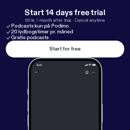
Hosted on Acast. See acast.com/privacy [
https://ac
ast.com/privacy
Start 14 days free trial
] for more information.
99 kr. / month after trial.
·
Cancel anytime
Podcasts kun på Podimo
20 lydbogstimer pr. måned
Gratis podcasts
Start for free