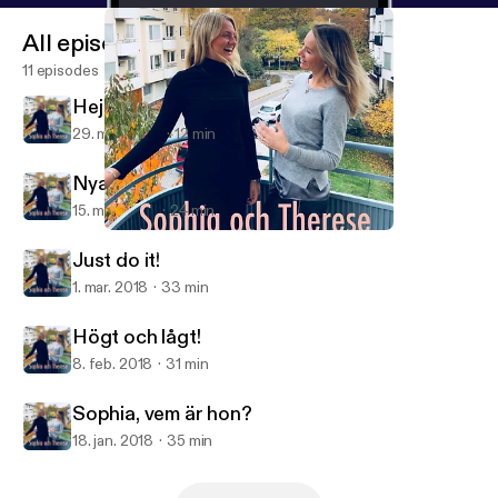
All episodes
11 episodes
Hej så länge!
29. mar. 2018
12 min
Nya tankar!
15. mar. 2018
24 min
Sophia, vem är hon?
Sophia och Therese
Just do it!
1. mar. 2018
33 min
Högt och lågt!
8. feb. 2018
31 min
Sophia, vem är hon?
18. jan. 2018
35 min