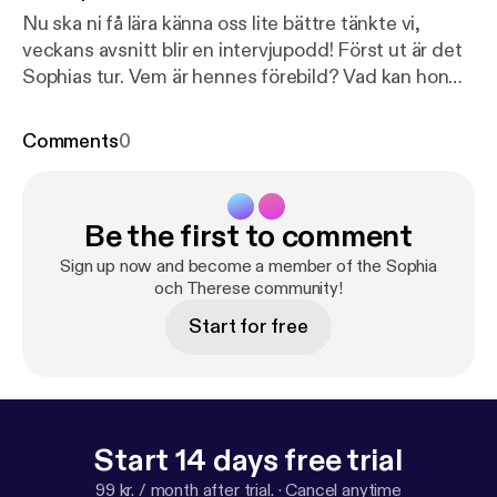
Nu ska ni få lära känna oss lite bättre tänkte vi,
veckans avsnitt blir en intervjupodd! Först ut är det
Sophias tur. Vem är hennes förebild? Vad kan hon
inte leva utan? In och lyssna för att få höra mer! See
acast.com/privacy [
https://acast.com/privacy
] for
Comments
0
privacy and opt-out information.
Be the first to comment
Sign up now and become a member of the Sophia
och Therese community!
Start for free
Start 14 days free trial
99 kr. / month after trial.
·
Cancel anytime