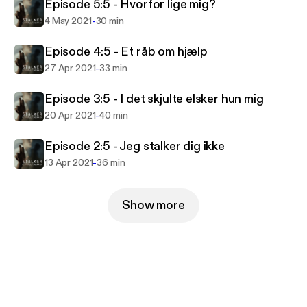
Episode 5:5 - Hvorfor lige mig?
“Stalker - mit fatale Tindermatch” er en personlig
-
4 May 2021
30 min
fortælling om et intenst stalkingforløb, hvor Eydis
Episode 4:5 - Et råb om hjælp
prøver at finde svaret på, hvorfor netop hun endte
som bytte.
-
27 Apr 2021
33 min
Episode 3:5 - I det skjulte elsker hun mig
Udsat for stalking? Få hjælp og rådgivning hos
-
20 Apr 2021
40 min
Dansk Stalking Center på: 25 17 73 74
Tilrettelæggelse og produktion: Line Fabricius &
Episode 2:5 - Jeg stalker dig ikke
Anna Steen Hansen
-
13 Apr 2021
36 min
Redaktør og speak: Silke Fensman
Mix: Mira Falk
Musik: Peter Sejersbøl
Show more