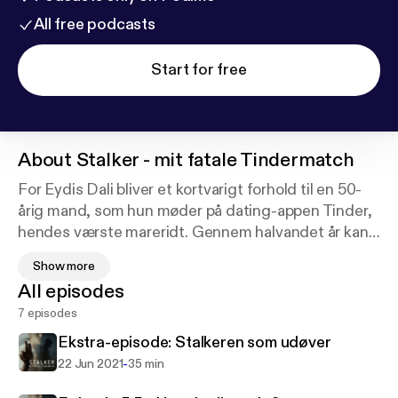
All free podcasts
Start for free
About
Stalker - mit fatale Tindermatch
For Eydis Dali bliver et kortvarigt forhold til en 50-
årig mand, som hun møder på dating-appen Tinder,
hendes værste mareridt. Gennem halvandet år kan
hun ikke bevæge sig udenfor en dør, uden at
Show more
manden, som vi i serien kalder Karsten, lurer om
All episodes
hjørnet. På Facebook optræder han under falsk
7 episodes
profil. På telefonen ringer han fra ukendte numre,
og selv Eydis’ veninder og familie bliver involveret i
Ekstra-episode: Stalkeren som udøver
en grad, så Karsten ved alt om hendes gøren og
-
22 Jun 2021
35 min
laden.