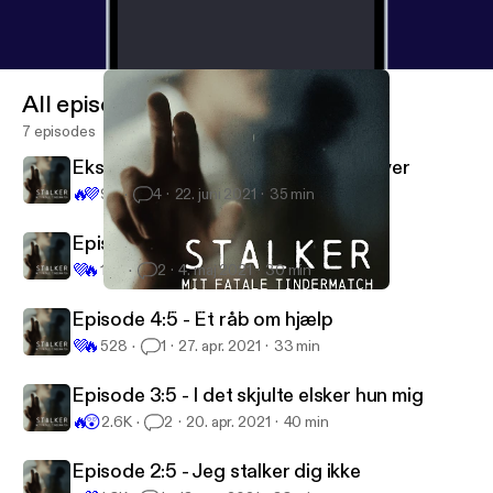
All episodes
7 episodes
Ekstra-episode: Stalkeren som udøver
🔥
💜
93
4
22. juni 2021
35 min
Episode 5:5 - Hvorfor lige mig?
💜
🔥
135
2
4. maj 2021
30 min
Episode 3:5 - I det skjulte elsker hun mig
Stalker - mit fatale Tindermatch
Episode 4:5 - Et råb om hjælp
💜
🔥
528
1
27. apr. 2021
33 min
Episode 3:5 - I det skjulte elsker hun mig
🔥
😲
2.6K
2
20. apr. 2021
40 min
Episode 2:5 - Jeg stalker dig ikke