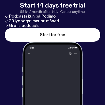
Komiku - Sexy Time-Space Pierce Murphy - Will You
Start 14 days free trial
Whisper-Space 254748__zagi2__electronic-
99 kr. / month after trial.
·
Cancel anytime
fantasy
Podcasts kun på Podimo
20 lydbogstimer pr. måned
Gratis podcasts
Start for free