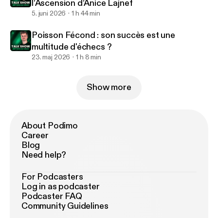
l’Ascension d’Anice Lajnef
5. juni 2026
1 h 44 min
Poisson Fécond : son succès est une
multitude d'échecs ?
23. maj 2026
1 h 8 min
Show more
About Podimo
Career
Blog
Need help?
For Podcasters
Log in as podcaster
Podcaster FAQ
Community Guidelines