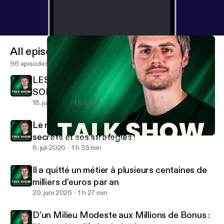
All episodes
96 episodes
LES VRAIS MÉTIERS QUE L'IA CRÉE NE
SONT PAS CEUX QUE VOUS CROYEZ !
18. juli 2026
1 h 6 min
Le n°2 mondial des échecs révèle tous ses
secrets et ses stratégies !
Travailler dans la tech avant d’entreprendre : succès garanti ?
Talk-Show Métiers de rêve
8. juli 2026
1 h 35 min
Il a quitté un métier à plusieurs centaines de
milliers d'euros par an
20. juni 2026
1 h 27 min
D’un Milieu Modeste aux Millions de Bonus :