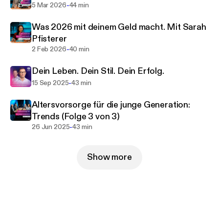
selbstbestimmt und mit Vertrauen zu navigieren.
-
5 Mar 2026
44 min
Mach dich bereit, das Steuer deiner finanziellen
Was 2026 mit deinem Geld macht. Mit Sarah
Zukunft in die Hand zu nehmen, unterstützt durch
Pfisterer
klare Einblicke und praktische Tipps von erfahrenen
-
2 Feb 2026
40 min
tecis-Profis.
Dein Leben. Dein Stil. Dein Erfolg.
https://www.tecis.de/impressum.html
-
15 Sep 2025
43 min
Altersvorsorge für die junge Generation:
Trends (Folge 3 von 3)
-
26 Jun 2025
43 min
Show more