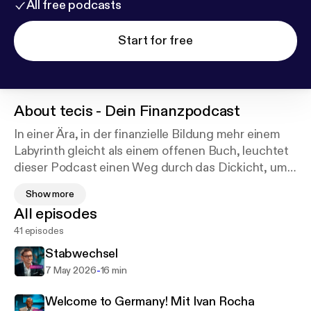
All free podcasts
Start for free
About
tecis - Dein Finanzpodcast
In einer Ära, in der finanzielle Bildung mehr einem
Labyrinth gleicht als einem offenen Buch, leuchtet
dieser Podcast einen Weg durch das Dickicht, um
dir die essenziellen Finanzthemen näherzubringen.
Show more
Von den ersten Schritten im Investieren über die
All episodes
kluge Absicherung bis hin zum gezielten
41 episodes
Vermögensaufbau erkundet dieser Podcast die
Herausforderungen und Chancen, die auf die junge
Stabwechsel
Generation warten. Unser Ziel ist es, dir das
-
7 May 2026
16 min
Rüstzeug an die Hand zu geben, um die Welt der
Finanzen nicht nur zu verstehen, sondern auch
Welcome to Germany! Mit Ivan Rocha